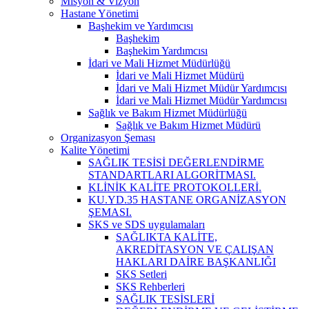
Misyon & Vizyon
Hastane Yönetimi
Başhekim ve Yardımcısı
Başhekim
Başhekim Yardımcısı
İdari ve Mali Hizmet Müdürlüğü
İdari ve Mali Hizmet Müdürü
İdari ve Mali Hizmet Müdür Yardımcısı
İdari ve Mali Hizmet Müdür Yardımcısı
Sağlık ve Bakım Hizmet Müdürlüğü
Sağlık ve Bakım Hizmet Müdürü
Organizasyon Şeması
Kalite Yönetimi
SAĞLIK TESİSİ DEĞERLENDİRME
STANDARTLARI ALGORİTMASI.
KLİNİK KALİTE PROTOKOLLERİ.
KU.YD.35 HASTANE ORGANİZASYON
ŞEMASI.
SKS ve SDS uygulamaları
SAĞLIKTA KALİTE,
AKREDİTASYON VE ÇALIŞAN
HAKLARI DAİRE BAŞKANLIĞI
SKS Setleri
SKS Rehberleri
SAĞLIK TESİSLERİ