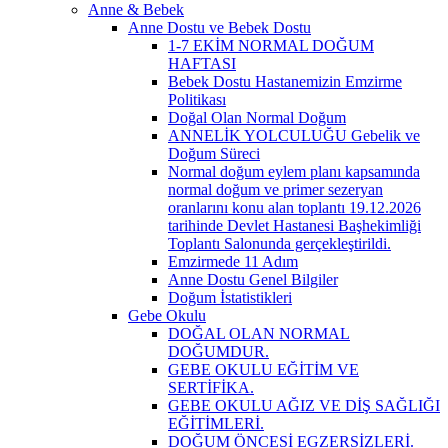
Anne & Bebek
Anne Dostu ve Bebek Dostu
1-7 EKİM NORMAL DOĞUM
HAFTASI
Bebek Dostu Hastanemizin Emzirme
Politikası
Doğal Olan Normal Doğum
ANNELİK YOLCULUĞU Gebelik ve
Doğum Süreci
Normal doğum eylem planı kapsamında
normal doğum ve primer sezeryan
oranlarını konu alan toplantı 19.12.2026
tarihinde Devlet Hastanesi Başhekimliği
Toplantı Salonunda gerçekleştirildi.
Emzirmede 11 Adım
Anne Dostu Genel Bilgiler
Doğum İstatistikleri
Gebe Okulu
DOĞAL OLAN NORMAL
DOĞUMDUR.
GEBE OKULU EĞİTİM VE
SERTİFİKA.
GEBE OKULU AĞIZ VE DİŞ SAĞLIĞI
EĞİTİMLERİ.
DOĞUM ÖNCESİ EGZERSİZLERİ.