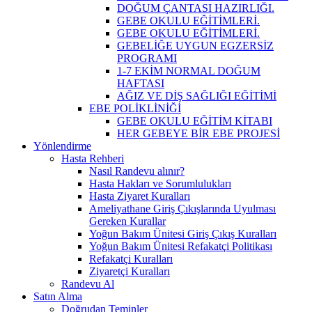
DOĞUM ÇANTASI HAZIRLIĞI.
GEBE OKULU EĞİTİMLERİ.
GEBE OKULU EĞİTİMLERİ.
GEBELİĞE UYGUN EGZERSİZ
PROGRAMI
1-7 EKİM NORMAL DOĞUM
HAFTASI
AĞIZ VE DİŞ SAĞLIĞI EĞİTİMİ
EBE POLİKLİNİĞİ
GEBE OKULU EĞİTİM KİTABI
HER GEBEYE BİR EBE PROJESİ
Yönlendirme
Hasta Rehberi
Nasıl Randevu alınır?
Hasta Hakları ve Sorumlulukları
Hasta Ziyaret Kuralları
Ameliyathane Giriş Çıkışlarında Uyulması
Gereken Kurallar
Yoğun Bakım Ünitesi Giriş Çıkış Kuralları
Yoğun Bakım Ünitesi Refakatçi Politikası
Refakatçi Kuralları
Ziyaretçi Kuralları
Randevu Al
Satın Alma
Doğrudan Teminler