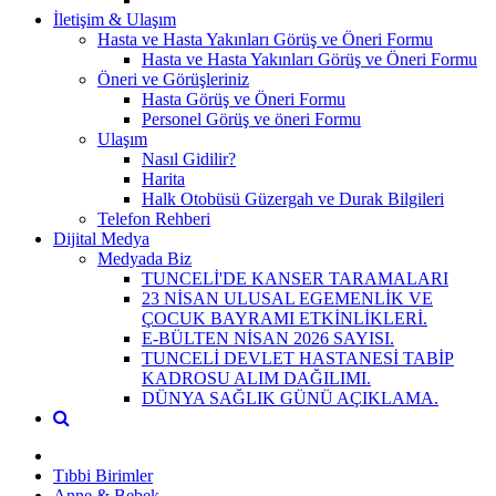
İletişim & Ulaşım
Hasta ve Hasta Yakınları Görüş ve Öneri Formu
Hasta ve Hasta Yakınları Görüş ve Öneri Formu
Öneri ve Görüşleriniz
Hasta Görüş ve Öneri Formu
Personel Görüş ve öneri Formu
Ulaşım
Nasıl Gidilir?
Harita
Halk Otobüsü Güzergah ve Durak Bilgileri
Telefon Rehberi
Dijital Medya
Medyada Biz
TUNCELİ'DE KANSER TARAMALARI
23 NİSAN ULUSAL EGEMENLİK VE
ÇOCUK BAYRAMI ETKİNLİKLERİ.
E-BÜLTEN NİSAN 2026 SAYISI.
TUNCELİ DEVLET HASTANESİ TABİP
KADROSU ALIM DAĞILIMI.
DÜNYA SAĞLIK GÜNÜ AÇIKLAMA.
Tıbbi Birimler
Anne & Bebek