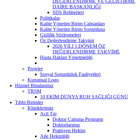
DEĞERLENDİRME VE GELİŞTİRME
DAİRE BAŞKANLIĞI
SDS Rehberleri
Politikalar
Kalite Yönetim Birim Çalışanları
Kalite Yönetim Birim Sorumlusu
Gizlilik Sözleşmeleri
Öz Değerlendirme Takvimi
2026 YILI 1.DÖNEM ÖZ
DEĞERLENDİRME TAKVİMİ.
Hasta Hakları Yönetmeliği
Projeler
Sosyal Sorumluluk Faaliyetleri
Kurumsal Logo
Hizmet Binalarımız
TRSM
10 EKİM DÜNYA RUH SAĞLIĞI GÜNÜ
Tıbbi Birimler
Kliniklerimiz
Acil Tıp
Doktor Çalışma Programı
Doktorlarımız
Pratisyen Hekim
Aile Hekimliği