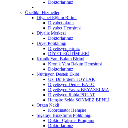
Doktorlarımız
Özellikli Hizmetler
Diyabet Eğitim Birimi
Diyabet okulu
Diyabet Hemşiresi
Diyaliz Merkezi
Doktorlarımız
Diyet Polikliniği
Diyetisyenlerimiz
DİYET EĞİTİMLERİ
Kronik Yara Bakım Birimi
Kronik Yara Bakım Hemşiresi
Doktorlarımız
Nütrisyon Destek Ekibi
Uz. Dr. Erdem TOYLAK
Diyetisyen Demet BALO
Diyetisyen Yavuz BEYAZELMA
Diyetisyen Rabia POLAT
Hemşire Selda SÖNMEZ BENLİ
Organ Nakli
Koordinatör Hemşire
Sigarayı Bıraktırma Polikliniği
Doktor Çalışma Programı
Doktorlarımız