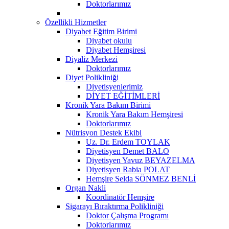
Doktorlarımız
Özellikli Hizmetler
Diyabet Eğitim Birimi
Diyabet okulu
Diyabet Hemşiresi
Diyaliz Merkezi
Doktorlarımız
Diyet Polikliniği
Diyetisyenlerimiz
DİYET EĞİTİMLERİ
Kronik Yara Bakım Birimi
Kronik Yara Bakım Hemşiresi
Doktorlarımız
Nütrisyon Destek Ekibi
Uz. Dr. Erdem TOYLAK
Diyetisyen Demet BALO
Diyetisyen Yavuz BEYAZELMA
Diyetisyen Rabia POLAT
Hemşire Selda SÖNMEZ BENLİ
Organ Nakli
Koordinatör Hemşire
Sigarayı Bıraktırma Polikliniği
Doktor Çalışma Programı
Doktorlarımız