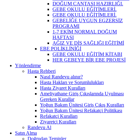
DOĞUM ÇANTASI HAZIRLIĞI.
GEBE OKULU EĞİTİMLERİ.
GEBE OKULU EĞİTİMLERİ.
GEBELİĞE UYGUN EGZERSİZ
PROGRAMI
1-7 EKİM NORMAL DOĞUM
HAFTASI
AĞIZ VE DİŞ SAĞLIĞI EĞİTİMİ
EBE POLİKLİNİĞİ
GEBE OKULU EĞİTİM KİTABI
HER GEBEYE BİR EBE PROJESİ
Yönlendirme
Hasta Rehberi
Nasıl Randevu alınır?
Hasta Hakları ve Sorumlulukları
Hasta Ziyaret Kuralları
Ameliyathane Giriş Çıkışlarında Uyulması
Gereken Kurallar
Yoğun Bakım Ünitesi Giriş Çıkış Kuralları
Yoğun Bakım Ünitesi Refakatçi Politikası
Refakatçi Kuralları
Ziyaretçi Kuralları
Randevu Al
Satın Alma
Doğrudan Teminler