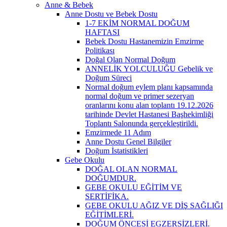
Anne & Bebek
Anne Dostu ve Bebek Dostu
1-7 EKİM NORMAL DOĞUM
HAFTASI
Bebek Dostu Hastanemizin Emzirme
Politikası
Doğal Olan Normal Doğum
ANNELİK YOLCULUĞU Gebelik ve
Doğum Süreci
Normal doğum eylem planı kapsamında
normal doğum ve primer sezeryan
oranlarını konu alan toplantı 19.12.2026
tarihinde Devlet Hastanesi Başhekimliği
Toplantı Salonunda gerçekleştirildi.
Emzirmede 11 Adım
Anne Dostu Genel Bilgiler
Doğum İstatistikleri
Gebe Okulu
DOĞAL OLAN NORMAL
DOĞUMDUR.
GEBE OKULU EĞİTİM VE
SERTİFİKA.
GEBE OKULU AĞIZ VE DİŞ SAĞLIĞI
EĞİTİMLERİ.
DOĞUM ÖNCESİ EGZERSİZLERİ.