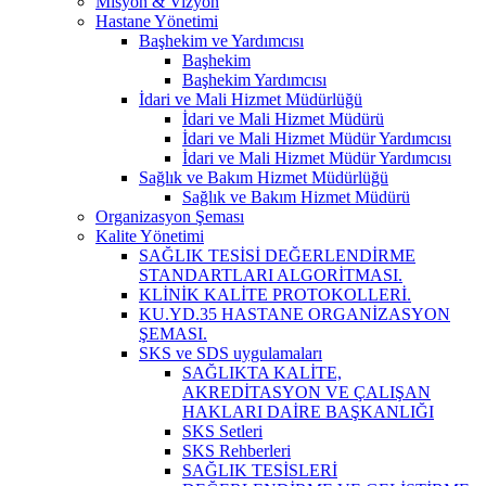
Misyon & Vizyon
Hastane Yönetimi
Başhekim ve Yardımcısı
Başhekim
Başhekim Yardımcısı
İdari ve Mali Hizmet Müdürlüğü
İdari ve Mali Hizmet Müdürü
İdari ve Mali Hizmet Müdür Yardımcısı
İdari ve Mali Hizmet Müdür Yardımcısı
Sağlık ve Bakım Hizmet Müdürlüğü
Sağlık ve Bakım Hizmet Müdürü
Organizasyon Şeması
Kalite Yönetimi
SAĞLIK TESİSİ DEĞERLENDİRME
STANDARTLARI ALGORİTMASI.
KLİNİK KALİTE PROTOKOLLERİ.
KU.YD.35 HASTANE ORGANİZASYON
ŞEMASI.
SKS ve SDS uygulamaları
SAĞLIKTA KALİTE,
AKREDİTASYON VE ÇALIŞAN
HAKLARI DAİRE BAŞKANLIĞI
SKS Setleri
SKS Rehberleri
SAĞLIK TESİSLERİ