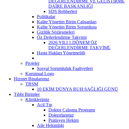
DEĞERLENDİRME VE GELİŞTİRME
DAİRE BAŞKANLIĞI
SDS Rehberleri
Politikalar
Kalite Yönetim Birim Çalışanları
Kalite Yönetim Birim Sorumlusu
Gizlilik Sözleşmeleri
Öz Değerlendirme Takvimi
2026 YILI 1.DÖNEM ÖZ
DEĞERLENDİRME TAKVİMİ.
Hasta Hakları Yönetmeliği
Projeler
Sosyal Sorumluluk Faaliyetleri
Kurumsal Logo
Hizmet Binalarımız
TRSM
10 EKİM DÜNYA RUH SAĞLIĞI GÜNÜ
Tıbbi Birimler
Kliniklerimiz
Acil Tıp
Doktor Çalışma Programı
Doktorlarımız
Pratisyen Hekim
Aile Hekimliği