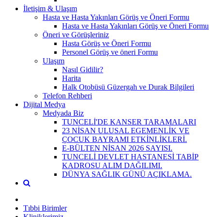
İletişim & Ulaşım
Hasta ve Hasta Yakınları Görüş ve Öneri Formu
Hasta ve Hasta Yakınları Görüş ve Öneri Formu
Öneri ve Görüşleriniz
Hasta Görüş ve Öneri Formu
Personel Görüş ve öneri Formu
Ulaşım
Nasıl Gidilir?
Harita
Halk Otobüsü Güzergah ve Durak Bilgileri
Telefon Rehberi
Dijital Medya
Medyada Biz
TUNCELİ'DE KANSER TARAMALARI
23 NİSAN ULUSAL EGEMENLİK VE
ÇOCUK BAYRAMI ETKİNLİKLERİ.
E-BÜLTEN NİSAN 2026 SAYISI.
TUNCELİ DEVLET HASTANESİ TABİP
KADROSU ALIM DAĞILIMI.
DÜNYA SAĞLIK GÜNÜ AÇIKLAMA.
Tıbbi Birimler
Kliniklerimiz