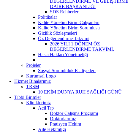
DEĞERLENDİRME VE GELİŞTİRME
DAİRE BAŞKANLIĞI
SDS Rehberleri
Politikalar
Kalite Yönetim Birim Çalışanları
Kalite Yönetim Birim Sorumlusu
Gizlilik Sözleşmeleri
Öz Değerlendirme Takvimi
2026 YILI 1.DÖNEM ÖZ
DEĞERLENDİRME TAKVİMİ.
Hasta Hakları Yönetmeliği
Projeler
Sosyal Sorumluluk Faaliyetleri
Kurumsal Logo
Hizmet Binalarımız
TRSM
10 EKİM DÜNYA RUH SAĞLIĞI GÜNÜ
Tıbbi Birimler
Kliniklerimiz
Acil Tıp
Doktor Çalışma Programı
Doktorlarımız
Pratisyen Hekim
Aile Hekimliği