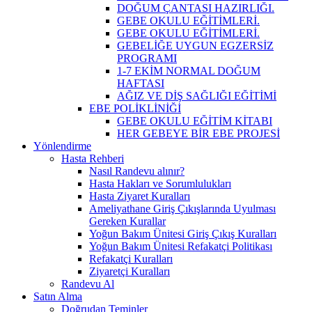
DOĞUM ÇANTASI HAZIRLIĞI.
GEBE OKULU EĞİTİMLERİ.
GEBE OKULU EĞİTİMLERİ.
GEBELİĞE UYGUN EGZERSİZ
PROGRAMI
1-7 EKİM NORMAL DOĞUM
HAFTASI
AĞIZ VE DİŞ SAĞLIĞI EĞİTİMİ
EBE POLİKLİNİĞİ
GEBE OKULU EĞİTİM KİTABI
HER GEBEYE BİR EBE PROJESİ
Yönlendirme
Hasta Rehberi
Nasıl Randevu alınır?
Hasta Hakları ve Sorumlulukları
Hasta Ziyaret Kuralları
Ameliyathane Giriş Çıkışlarında Uyulması
Gereken Kurallar
Yoğun Bakım Ünitesi Giriş Çıkış Kuralları
Yoğun Bakım Ünitesi Refakatçi Politikası
Refakatçi Kuralları
Ziyaretçi Kuralları
Randevu Al
Satın Alma
Doğrudan Teminler