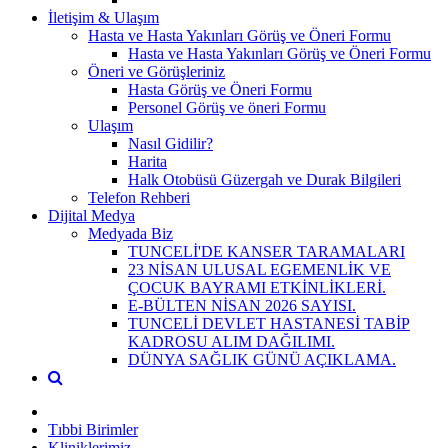
İletişim & Ulaşım
Hasta ve Hasta Yakınları Görüş ve Öneri Formu
Hasta ve Hasta Yakınları Görüş ve Öneri Formu
Öneri ve Görüşleriniz
Hasta Görüş ve Öneri Formu
Personel Görüş ve öneri Formu
Ulaşım
Nasıl Gidilir?
Harita
Halk Otobüsü Güzergah ve Durak Bilgileri
Telefon Rehberi
Dijital Medya
Medyada Biz
TUNCELİ'DE KANSER TARAMALARI
23 NİSAN ULUSAL EGEMENLİK VE
ÇOCUK BAYRAMI ETKİNLİKLERİ.
E-BÜLTEN NİSAN 2026 SAYISI.
TUNCELİ DEVLET HASTANESİ TABİP
KADROSU ALIM DAĞILIMI.
DÜNYA SAĞLIK GÜNÜ AÇIKLAMA.
Tıbbi Birimler
Kliniklerimiz