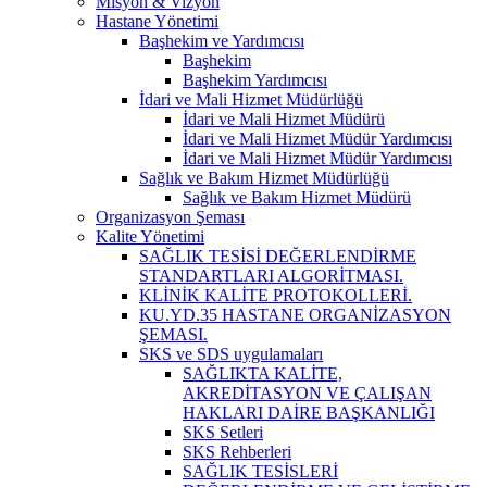
Misyon & Vizyon
Hastane Yönetimi
Başhekim ve Yardımcısı
Başhekim
Başhekim Yardımcısı
İdari ve Mali Hizmet Müdürlüğü
İdari ve Mali Hizmet Müdürü
İdari ve Mali Hizmet Müdür Yardımcısı
İdari ve Mali Hizmet Müdür Yardımcısı
Sağlık ve Bakım Hizmet Müdürlüğü
Sağlık ve Bakım Hizmet Müdürü
Organizasyon Şeması
Kalite Yönetimi
SAĞLIK TESİSİ DEĞERLENDİRME
STANDARTLARI ALGORİTMASI.
KLİNİK KALİTE PROTOKOLLERİ.
KU.YD.35 HASTANE ORGANİZASYON
ŞEMASI.
SKS ve SDS uygulamaları
SAĞLIKTA KALİTE,
AKREDİTASYON VE ÇALIŞAN
HAKLARI DAİRE BAŞKANLIĞI
SKS Setleri
SKS Rehberleri
SAĞLIK TESİSLERİ