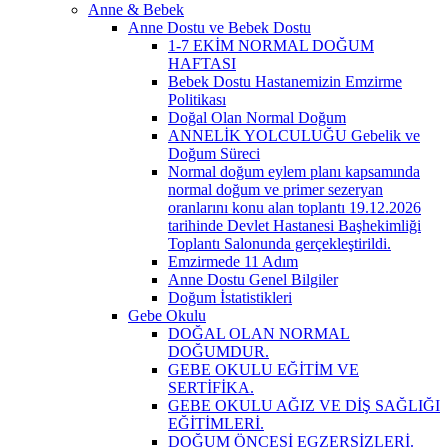
Anne & Bebek
Anne Dostu ve Bebek Dostu
1-7 EKİM NORMAL DOĞUM
HAFTASI
Bebek Dostu Hastanemizin Emzirme
Politikası
Doğal Olan Normal Doğum
ANNELİK YOLCULUĞU Gebelik ve
Doğum Süreci
Normal doğum eylem planı kapsamında
normal doğum ve primer sezeryan
oranlarını konu alan toplantı 19.12.2026
tarihinde Devlet Hastanesi Başhekimliği
Toplantı Salonunda gerçekleştirildi.
Emzirmede 11 Adım
Anne Dostu Genel Bilgiler
Doğum İstatistikleri
Gebe Okulu
DOĞAL OLAN NORMAL
DOĞUMDUR.
GEBE OKULU EĞİTİM VE
SERTİFİKA.
GEBE OKULU AĞIZ VE DİŞ SAĞLIĞI
EĞİTİMLERİ.
DOĞUM ÖNCESİ EGZERSİZLERİ.