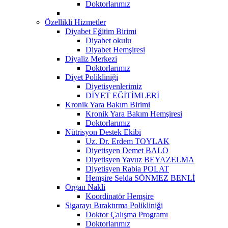
Doktorlarımız
Özellikli Hizmetler
Diyabet Eğitim Birimi
Diyabet okulu
Diyabet Hemşiresi
Diyaliz Merkezi
Doktorlarımız
Diyet Polikliniği
Diyetisyenlerimiz
DİYET EĞİTİMLERİ
Kronik Yara Bakım Birimi
Kronik Yara Bakım Hemşiresi
Doktorlarımız
Nütrisyon Destek Ekibi
Uz. Dr. Erdem TOYLAK
Diyetisyen Demet BALO
Diyetisyen Yavuz BEYAZELMA
Diyetisyen Rabia POLAT
Hemşire Selda SÖNMEZ BENLİ
Organ Nakli
Koordinatör Hemşire
Sigarayı Bıraktırma Polikliniği
Doktor Çalışma Programı
Doktorlarımız