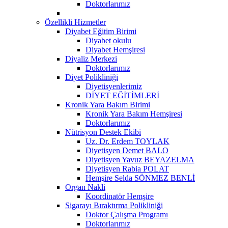
Doktorlarımız
Özellikli Hizmetler
Diyabet Eğitim Birimi
Diyabet okulu
Diyabet Hemşiresi
Diyaliz Merkezi
Doktorlarımız
Diyet Polikliniği
Diyetisyenlerimiz
DİYET EĞİTİMLERİ
Kronik Yara Bakım Birimi
Kronik Yara Bakım Hemşiresi
Doktorlarımız
Nütrisyon Destek Ekibi
Uz. Dr. Erdem TOYLAK
Diyetisyen Demet BALO
Diyetisyen Yavuz BEYAZELMA
Diyetisyen Rabia POLAT
Hemşire Selda SÖNMEZ BENLİ
Organ Nakli
Koordinatör Hemşire
Sigarayı Bıraktırma Polikliniği
Doktor Çalışma Programı
Doktorlarımız