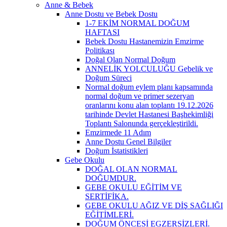
Anne & Bebek
Anne Dostu ve Bebek Dostu
1-7 EKİM NORMAL DOĞUM
HAFTASI
Bebek Dostu Hastanemizin Emzirme
Politikası
Doğal Olan Normal Doğum
ANNELİK YOLCULUĞU Gebelik ve
Doğum Süreci
Normal doğum eylem planı kapsamında
normal doğum ve primer sezeryan
oranlarını konu alan toplantı 19.12.2026
tarihinde Devlet Hastanesi Başhekimliği
Toplantı Salonunda gerçekleştirildi.
Emzirmede 11 Adım
Anne Dostu Genel Bilgiler
Doğum İstatistikleri
Gebe Okulu
DOĞAL OLAN NORMAL
DOĞUMDUR.
GEBE OKULU EĞİTİM VE
SERTİFİKA.
GEBE OKULU AĞIZ VE DİŞ SAĞLIĞI
EĞİTİMLERİ.
DOĞUM ÖNCESİ EGZERSİZLERİ.