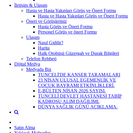
İletişim & Ulaşım
Hasta ve Hasta Yakınları Görüş ve Öneri Formu
Hasta ve Hasta Yakınları Görüş ve Öneri Formu
Öneri ve Görüşleriniz
Hasta Görüş ve Öneri Formu
Personel Görüş ve öneri Formu
Ulaşım
Nasıl Gidilir?
Harita
Halk Otobüsü Güzergah ve Durak Bilgileri
Telefon Rehberi
Dijital Medya
Medyada Biz
TUNCELİ'DE KANSER TARAMALARI
23 NİSAN ULUSAL EGEMENLİK VE
ÇOCUK BAYRAMI ETKİNLİKLERİ.
E-BÜLTEN NİSAN 2026 SAYISI.
TUNCELİ DEVLET HASTANESİ TABİP
KADROSU ALIM DAĞILIMI.
DÜNYA SAĞLIK GÜNÜ AÇIKLAMA.
Satın Alma
Yaklaşık Maliyetler