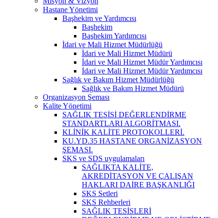
Misyon & Vizyon
Hastane Yönetimi
Başhekim ve Yardımcısı
Başhekim
Başhekim Yardımcısı
İdari ve Mali Hizmet Müdürlüğü
İdari ve Mali Hizmet Müdürü
İdari ve Mali Hizmet Müdür Yardımcısı
İdari ve Mali Hizmet Müdür Yardımcısı
Sağlık ve Bakım Hizmet Müdürlüğü
Sağlık ve Bakım Hizmet Müdürü
Organizasyon Şeması
Kalite Yönetimi
SAĞLIK TESİSİ DEĞERLENDİRME
STANDARTLARI ALGORİTMASI.
KLİNİK KALİTE PROTOKOLLERİ.
KU.YD.35 HASTANE ORGANİZASYON
ŞEMASI.
SKS ve SDS uygulamaları
SAĞLIKTA KALİTE,
AKREDİTASYON VE ÇALIŞAN
HAKLARI DAİRE BAŞKANLIĞI
SKS Setleri
SKS Rehberleri
SAĞLIK TESİSLERİ