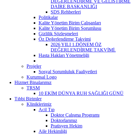
DEĞERLENDİRME VE GELİŞTİRME
DAİRE BAŞKANLIĞI
SDS Rehberleri
Politikalar
Kalite Yönetim Birim Çalışanları
Kalite Yönetim Birim Sorumlusu
Gizlilik Sözleşmeleri
Öz Değerlendirme Takvimi
2026 YILI 1.DÖNEM ÖZ
DEĞERLENDİRME TAKVİMİ.
Hasta Hakları Yönetmeliği
Projeler
Sosyal Sorumluluk Faaliyetleri
Kurumsal Logo
Hizmet Binalarımız
TRSM
10 EKİM DÜNYA RUH SAĞLIĞI GÜNÜ
Tıbbi Birimler
Kliniklerimiz
Acil Tıp
Doktor Çalışma Programı
Doktorlarımız
Pratisyen Hekim
Aile Hekimliği