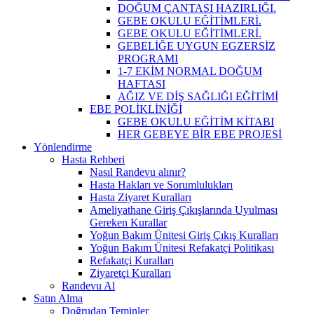
DOĞUM ÇANTASI HAZIRLIĞI.
GEBE OKULU EĞİTİMLERİ.
GEBE OKULU EĞİTİMLERİ.
GEBELİĞE UYGUN EGZERSİZ
PROGRAMI
1-7 EKİM NORMAL DOĞUM
HAFTASI
AĞIZ VE DİŞ SAĞLIĞI EĞİTİMİ
EBE POLİKLİNİĞİ
GEBE OKULU EĞİTİM KİTABI
HER GEBEYE BİR EBE PROJESİ
Yönlendirme
Hasta Rehberi
Nasıl Randevu alınır?
Hasta Hakları ve Sorumlulukları
Hasta Ziyaret Kuralları
Ameliyathane Giriş Çıkışlarında Uyulması
Gereken Kurallar
Yoğun Bakım Ünitesi Giriş Çıkış Kuralları
Yoğun Bakım Ünitesi Refakatçi Politikası
Refakatçi Kuralları
Ziyaretçi Kuralları
Randevu Al
Satın Alma
Doğrudan Teminler