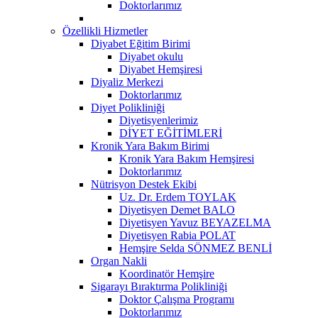
Doktorlarımız
Özellikli Hizmetler
Diyabet Eğitim Birimi
Diyabet okulu
Diyabet Hemşiresi
Diyaliz Merkezi
Doktorlarımız
Diyet Polikliniği
Diyetisyenlerimiz
DİYET EĞİTİMLERİ
Kronik Yara Bakım Birimi
Kronik Yara Bakım Hemşiresi
Doktorlarımız
Nütrisyon Destek Ekibi
Uz. Dr. Erdem TOYLAK
Diyetisyen Demet BALO
Diyetisyen Yavuz BEYAZELMA
Diyetisyen Rabia POLAT
Hemşire Selda SÖNMEZ BENLİ
Organ Nakli
Koordinatör Hemşire
Sigarayı Bıraktırma Polikliniği
Doktor Çalışma Programı
Doktorlarımız