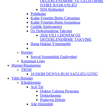
DEĞERLENDİRME VE GELİŞTİRME
DAİRE BAŞKANLIĞI
SDS Rehberleri
Politikalar
Kalite Yönetim Birim Çalışanları
Kalite Yönetim Birim Sorumlusu
Gizlilik Sözleşmeleri
Öz Değerlendirme Takvimi
2026 YILI 1.DÖNEM ÖZ
DEĞERLENDİRME TAKVİMİ.
Hasta Hakları Yönetmeliği
Projeler
Sosyal Sorumluluk Faaliyetleri
Kurumsal Logo
Hizmet Binalarımız
TRSM
10 EKİM DÜNYA RUH SAĞLIĞI GÜNÜ
Tıbbi Birimler
Kliniklerimiz
Acil Tıp
Doktor Çalışma Programı
Doktorlarımız
Pratisyen Hekim
Aile Hekimliği