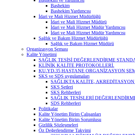
Başhekim ve Yardımcısı
Başhekim
Başhekim Yardımcısı
İdari ve Mali Hizmet Müdürlüğü
İdari ve Mali Hizmet Müdürü
İdari ve Mali Hizmet Müdür Yardımcısı
İdari ve Mali Hizmet Müdür Yardımcısı
Sağlık ve Bakım Hizmet Müdürlüğü
Sağlık ve Bakım Hizmet Müdürü
Organizasyon Şeması
Kalite Yönetimi
SAĞLIK TESİSİ DEĞERLENDİRME STAND
KLİNİK KALİTE PROTOKOLLERİ.
KU.YD.35 HASTANE ORGANİZASYON ŞEM
SKS ve SDS uygulamaları
SAĞLIKTA KALİTE, AKREDİTASYON
SKS Setleri
SKS Rehberleri
SAĞLIK TESİSLERİ DEĞERLENDİRM
SDS Rehberleri
Politikalar
Kalite Yönetim Birim Çalışanları
Kalite Yönetim Birim Sorumlusu
Gizlilik Sözleşmeleri
Öz Değerlendirme Takvimi