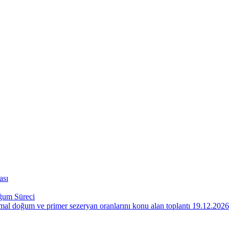
ası
um Süreci
 doğum ve primer sezeryan oranlarını konu alan toplantı 19.12.2026 