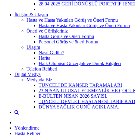
28.04.2025 GERİ DÖNÜŞLÜ PORTATİF JE
İletişim & Ulaşım
Hasta ve Hasta Yakınları Görüş ve Öneri Formu
Hasta ve Hasta Yakınları Görüş ve Öneri Formu
Öneri ve Görüşleriniz
Hasta Görüş ve Öneri Formu
Personel Görüş ve öneri Formu
Ulaşım
Nasıl Gidilir?
Harita
Halk Otobüsü Güzergah ve Durak Bilgileri
Telefon Rehberi
Dijital Medya
Medyada Biz
TUNCELİ'DE KANSER TARAMALARI
23 NİSAN ULUSAL EGEMENLİK VE ÇOCUK
E-BÜLTEN NİSAN 2026 SAYISI.
TUNCELİ DEVLET HASTANESİ TABİP KAD
DÜNYA SAĞLIK GÜNÜ AÇIKLAMA.
Yönlendirme
Hasta Rehberi