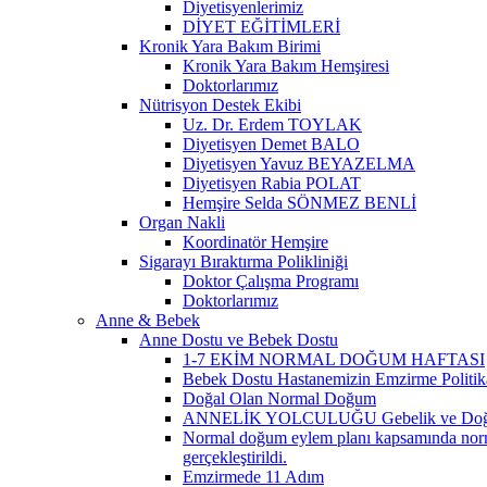
Diyetisyenlerimiz
DİYET EĞİTİMLERİ
Kronik Yara Bakım Birimi
Kronik Yara Bakım Hemşiresi
Doktorlarımız
Nütrisyon Destek Ekibi
Uz. Dr. Erdem TOYLAK
Diyetisyen Demet BALO
Diyetisyen Yavuz BEYAZELMA
Diyetisyen Rabia POLAT
Hemşire Selda SÖNMEZ BENLİ
Organ Nakli
Koordinatör Hemşire
Sigarayı Bıraktırma Polikliniği
Doktor Çalışma Programı
Doktorlarımız
Anne & Bebek
Anne Dostu ve Bebek Dostu
1-7 EKİM NORMAL DOĞUM HAFTASI
Bebek Dostu Hastanemizin Emzirme Politik
Doğal Olan Normal Doğum
ANNELİK YOLCULUĞU Gebelik ve Doğ
Normal doğum eylem planı kapsamında normal
gerçekleştirildi.
Emzirmede 11 Adım