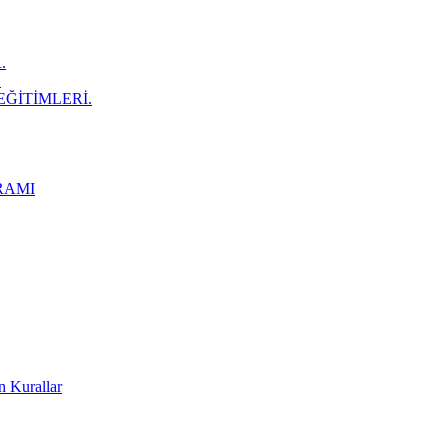
.
.
EĞİTİMLERİ.
RAMI
n Kurallar