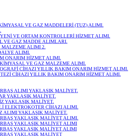
OKİMYASAL VE GAZ MADDELERİ (TUZ) ALIMI.
.
HİJYENİ VE ORTAM KONTROLLERİ HİZMET ALIMI.
AL VE GAZ MADDE ALIMLARI.
İ MALZEME ALIMI 2.
DALYE ALIMI.
IM ONARIM HİZMET ALIMI.
YOKİMYASAL VE GAZ MALZEME ALIMI.
MOGRAFİ CİHAZI YILLIK BAKIM ONARIM HİZMET ALIMI.
STEZİ CİHAZI YILLIK BAKIM ONARIM HİZMET ALIMI.
İRBAŞ ALIMI YAKLAŞIK MALİYET.
JAR YAKLAŞIK MALİYET.
SİZ YAKLAŞIK MALİYET.
Lİ ELEKTROKOTER CİHAZI ALIMI.
AZ ALIMI YAKLAŞIK MALİYET.
MİRBAŞ YAKLAŞIK MALİYET ALIMI.
MİRBAŞ YAKLAŞIK MALİYET ALIMI
MİRBAŞ YAKLAŞIK MALİYET ALIMI
MİRBAŞ YAKLAŞIK MALİYET