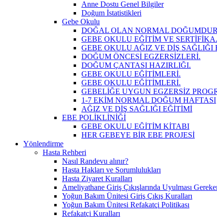
Anne Dostu Genel Bilgiler
Doğum İstatistikleri
Gebe Okulu
DOĞAL OLAN NORMAL DOĞUMDUR
GEBE OKULU EĞİTİM VE SERTİFİKA
GEBE OKULU AĞIZ VE DİŞ SAĞLIĞI 
DOĞUM ÖNCESİ EGZERSİZLERİ.
DOĞUM ÇANTASI HAZIRLIĞI.
GEBE OKULU EĞİTİMLERİ.
GEBE OKULU EĞİTİMLERİ.
GEBELİĞE UYGUN EGZERSİZ PROG
1-7 EKİM NORMAL DOĞUM HAFTASI
AĞIZ VE DİŞ SAĞLIĞI EĞİTİMİ
EBE POLİKLİNİĞİ
GEBE OKULU EĞİTİM KİTABI
HER GEBEYE BİR EBE PROJESİ
Yönlendirme
Hasta Rehberi
Nasıl Randevu alınır?
Hasta Hakları ve Sorumlulukları
Hasta Ziyaret Kuralları
Ameliyathane Giriş Çıkışlarında Uyulması Gereke
Yoğun Bakım Ünitesi Giriş Çıkış Kuralları
Yoğun Bakım Ünitesi Refakatçi Politikası
Refakatçi Kuralları