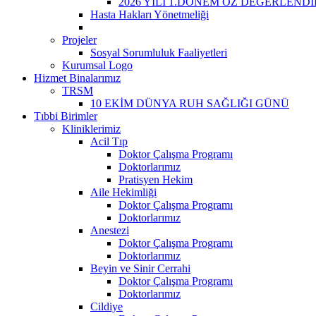
2026 YILI 1.DÖNEM ÖZ DEĞERLEND
Hasta Hakları Yönetmeliği
Projeler
Sosyal Sorumluluk Faaliyetleri
Kurumsal Logo
Hizmet Binalarımız
TRSM
10 EKİM DÜNYA RUH SAĞLIĞI GÜNÜ
Tıbbi Birimler
Kliniklerimiz
Acil Tıp
Doktor Çalışma Programı
Doktorlarımız
Pratisyen Hekim
Aile Hekimliği
Doktor Çalışma Programı
Doktorlarımız
Anestezi
Doktor Çalışma Programı
Doktorlarımız
Beyin ve Sinir Cerrahi
Doktor Çalışma Programı
Doktorlarımız
Cildiye