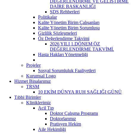
DEĞERLENDİRME VE GELİŞTİRME
DAİRE BAŞKANLIĞI
SDS Rehberleri
Politikalar
Kalite Yönetim Birim Çalışanları
Kalite Yönetim Birim Sorumlusu
Gizlilik Sözleşmeleri
Öz Değerlendirme Takvimi
2026 YILI 1.DÖNEM ÖZ
DEĞERLENDİRME TAKVİMİ.
Hasta Hakları Yönetmeliği
Projeler
Sosyal Sorumluluk Faaliyetleri
Kurumsal Logo
Hizmet Binalarımız
TRSM
10 EKİM DÜNYA RUH SAĞLIĞI GÜNÜ
Tıbbi Birimler
Kliniklerimiz
Acil Tıp
Doktor Çalışma Programı
Doktorlarımız
Pratisyen Hekim
Aile Hekimliği