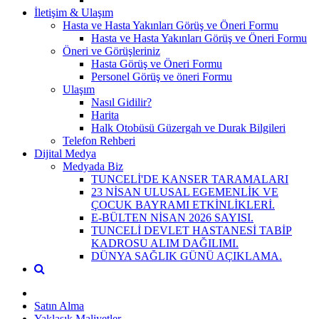
İletişim & Ulaşım
Hasta ve Hasta Yakınları Görüş ve Öneri Formu
Hasta ve Hasta Yakınları Görüş ve Öneri Formu
Öneri ve Görüşleriniz
Hasta Görüş ve Öneri Formu
Personel Görüş ve öneri Formu
Ulaşım
Nasıl Gidilir?
Harita
Halk Otobüsü Güzergah ve Durak Bilgileri
Telefon Rehberi
Dijital Medya
Medyada Biz
TUNCELİ'DE KANSER TARAMALARI
23 NİSAN ULUSAL EGEMENLİK VE
ÇOCUK BAYRAMI ETKİNLİKLERİ.
E-BÜLTEN NİSAN 2026 SAYISI.
TUNCELİ DEVLET HASTANESİ TABİP
KADROSU ALIM DAĞILIMI.
DÜNYA SAĞLIK GÜNÜ AÇIKLAMA.
Satın Alma
Yaklaşık Maliyetler