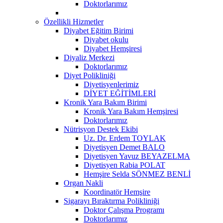
Doktorlarımız
Özellikli Hizmetler
Diyabet Eğitim Birimi
Diyabet okulu
Diyabet Hemşiresi
Diyaliz Merkezi
Doktorlarımız
Diyet Polikliniği
Diyetisyenlerimiz
DİYET EĞİTİMLERİ
Kronik Yara Bakım Birimi
Kronik Yara Bakım Hemşiresi
Doktorlarımız
Nütrisyon Destek Ekibi
Uz. Dr. Erdem TOYLAK
Diyetisyen Demet BALO
Diyetisyen Yavuz BEYAZELMA
Diyetisyen Rabia POLAT
Hemşire Selda SÖNMEZ BENLİ
Organ Nakli
Koordinatör Hemşire
Sigarayı Bıraktırma Polikliniği
Doktor Çalışma Programı
Doktorlarımız