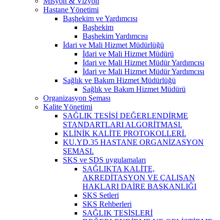
Misyon & Vizyon
Hastane Yönetimi
Başhekim ve Yardımcısı
Başhekim
Başhekim Yardımcısı
İdari ve Mali Hizmet Müdürlüğü
İdari ve Mali Hizmet Müdürü
İdari ve Mali Hizmet Müdür Yardımcısı
İdari ve Mali Hizmet Müdür Yardımcısı
Sağlık ve Bakım Hizmet Müdürlüğü
Sağlık ve Bakım Hizmet Müdürü
Organizasyon Şeması
Kalite Yönetimi
SAĞLIK TESİSİ DEĞERLENDİRME
STANDARTLARI ALGORİTMASI.
KLİNİK KALİTE PROTOKOLLERİ.
KU.YD.35 HASTANE ORGANİZASYON
ŞEMASI.
SKS ve SDS uygulamaları
SAĞLIKTA KALİTE,
AKREDİTASYON VE ÇALIŞAN
HAKLARI DAİRE BAŞKANLIĞI
SKS Setleri
SKS Rehberleri
SAĞLIK TESİSLERİ