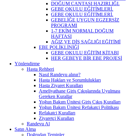
DOĞUM ÇANTASI HAZIRLIĞI.
GEBE OKULU EĞİTİMLERİ.
GEBE OKULU EĞİTİMLERİ.
GEBELİĞE UYGUN EGZERSİZ
PROGRAMI
1-7 EKİM NORMAL DOĞUM
HAFTASI
AĞIZ VE DİŞ SAĞLIĞI EĞİTİMİ
EBE POLİKLİNİĞİ
GEBE OKULU EĞİTİM KİTABI
HER GEBEYE BİR EBE PROJESİ
Yönlendirme
Hasta Rehberi
Nasıl Randevu alınır?
Hasta Hakları ve Sorumlulukları
Hasta Ziyaret Kuralları
Ameliyathane Giriş Çıkışlarında Uyulması
Gereken Kurallar
Yoğun Bakım Ünitesi Giriş Çıkış Kuralları
Yoğun Bakım Ünitesi Refakatçi Politikası
Refakatçi Kuralları
Ziyaretçi Kuralları
Randevu Al
Satın Alma
Doğrudan Teminler