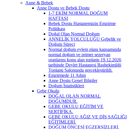
Anne & Bebek
Anne Dostu ve Bebek Dostu
1-7 EKİM NORMAL DOĞUM
HAFTASI
Bebek Dostu Hastanemizin Emzirme
Politikası
Doğal Olan Normal Doğum
ANNELİK YOLCULUĞU Gebelik ve
Doğum Süreci
Normal doğum eylem planı kapsamında
normal doğum ve primer sezeryan
oranlarını konu alan toplantı 19.12.2026
tarihinde Devlet Hastanesi Başhekimliği
Toplantı Salonunda gerçekleştirildi.
Emzirmede 11 Adım
Anne Dostu Genel Bilgiler
Doğum İstatistikleri
Gebe Okulu
DOĞAL OLAN NORMAL
DOĞUMDUR.
GEBE OKULU EĞİTİM VE
SERTİFİKA.
GEBE OKULU AĞIZ VE DİŞ SAĞLIĞI
EĞİTİMLERİ.
DOĞUM ÖNCESİ EGZERSİZLERİ.