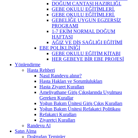
DOĞUM ÇANTASI HAZIRLIĞI.
GEBE OKULU EĞİTİMLERİ.
GEBE OKULU EĞİTİMLERİ.
GEBELİĞE UYGUN EGZERSİZ
PROGRAMI
1-7 EKİM NORMAL DOĞUM
HAFTASI
AĞIZ VE DİŞ SAĞLIĞI EĞİTİMİ
EBE POLİKLİNİĞİ
GEBE OKULU EĞİTİM KİTABI
HER GEBEYE BİR EBE PROJESİ
Yönlendirme
Hasta Rehberi
Nasıl Randevu alınır?
Hasta Hakları ve Sorumlulukları
Hasta Ziyaret Kuralları
Ameliyathane Giriş Çıkışlarında Uyulması
Gereken Kurallar
Yoğun Bakım Ünitesi Giriş Çıkış Kuralları
Yoğun Bakım Ünitesi Refakatçi Politikası
Refakatçi Kuralları
Ziyaretçi Kuralları
Randevu Al
Satın Alma
Doğrudan Teminler