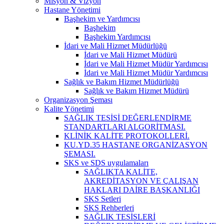
Misyon & Vizyon
Hastane Yönetimi
Başhekim ve Yardımcısı
Başhekim
Başhekim Yardımcısı
İdari ve Mali Hizmet Müdürlüğü
İdari ve Mali Hizmet Müdürü
İdari ve Mali Hizmet Müdür Yardımcısı
İdari ve Mali Hizmet Müdür Yardımcısı
Sağlık ve Bakım Hizmet Müdürlüğü
Sağlık ve Bakım Hizmet Müdürü
Organizasyon Şeması
Kalite Yönetimi
SAĞLIK TESİSİ DEĞERLENDİRME
STANDARTLARI ALGORİTMASI.
KLİNİK KALİTE PROTOKOLLERİ.
KU.YD.35 HASTANE ORGANİZASYON
ŞEMASI.
SKS ve SDS uygulamaları
SAĞLIKTA KALİTE,
AKREDİTASYON VE ÇALIŞAN
HAKLARI DAİRE BAŞKANLIĞI
SKS Setleri
SKS Rehberleri
SAĞLIK TESİSLERİ