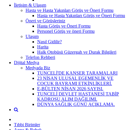
İletişim & Ulaşım
Hasta ve Hasta Yakınları Görüş ve Öneri Formu
Hasta ve Hasta Yakınları Görüş ve Öneri Formu
Öneri ve Görüşleriniz
Hasta Görüş ve Öneri Formu
Personel Görüş ve öneri Formu
Ulaşım
Nasıl Gidilir?
Harita
Halk Otobüsü Güzergah ve Durak Bilgileri
Telefon Rehberi
Dijital Medya
Medyada Biz
TUNCELİ'DE KANSER TARAMALARI
23 NİSAN ULUSAL EGEMENLİK VE
ÇOCUK BAYRAMI ETKİNLİKLERİ.
E-BÜLTEN NİSAN 2026 SAYISI.
TUNCELİ DEVLET HASTANESİ TABİP
KADROSU ALIM DAĞILIMI.
DÜNYA SAĞLIK GÜNÜ AÇIKLAMA.
Tıbbi Birimler
Anne & Bebek