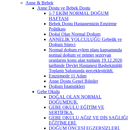
Anne & Bebek
Anne Dostu ve Bebek Dostu
1-7 EKİM NORMAL DOĞUM
HAFTASI
Bebek Dostu Hastanemizin Emzirme
Politikası
Doğal Olan Normal Doğum
ANNELİK YOLCULUĞU Gebelik ve
Doğum Süreci
Normal doğum eylem planı kapsamında
normal doğum ve primer sezeryan
oranlarını konu alan toplantı 19.12.2026
tarihinde Devlet Hastanesi Başhekimliği
Toplantı Salonunda gerçekleştirildi.
Emzirmede 11 Adım
Anne Dostu Genel Bilgiler
Doğum İstatistikleri
Gebe Okulu
DOĞAL OLAN NORMAL
DOĞUMDUR.
GEBE OKULU EĞİTİM VE
SERTİFİKA.
GEBE OKULU AĞIZ VE DİŞ SAĞLIĞI
EĞİTİMLERİ.
DOĞUM ÖNCESİ EGZERSİZLERİ.