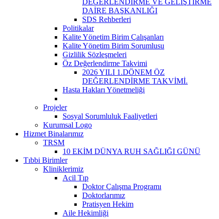
DEĞERLENDİRME VE GELİŞTİRME
DAİRE BAŞKANLIĞI
SDS Rehberleri
Politikalar
Kalite Yönetim Birim Çalışanları
Kalite Yönetim Birim Sorumlusu
Gizlilik Sözleşmeleri
Öz Değerlendirme Takvimi
2026 YILI 1.DÖNEM ÖZ
DEĞERLENDİRME TAKVİMİ.
Hasta Hakları Yönetmeliği
Projeler
Sosyal Sorumluluk Faaliyetleri
Kurumsal Logo
Hizmet Binalarımız
TRSM
10 EKİM DÜNYA RUH SAĞLIĞI GÜNÜ
Tıbbi Birimler
Kliniklerimiz
Acil Tıp
Doktor Çalışma Programı
Doktorlarımız
Pratisyen Hekim
Aile Hekimliği