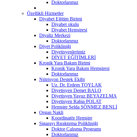
Doktorlarımız
Özellikli Hizmetler
Diyabet Eğitim Birimi
Diyabet okulu
Diyabet Hemşiresi
Diyaliz Merkezi
Doktorlarımız
Diyet Polikliniği
Diyetisyenlerimiz
DİYET EĞİTİMLERİ
Kronik Yara Bakım Birimi
Kronik Yara Bakım Hemşiresi
Doktorlarımız
Nütrisyon Destek Ekibi
Uz. Dr. Erdem TOYLAK
Diyetisyen Demet BALO
Diyetisyen Yavuz BEYAZELMA
Diyetisyen Rabia POLAT
Hemşire Selda SÖNMEZ BENLİ
Organ Nakli
Koordinatör Hemşire
Sigarayı Bıraktırma Polikliniği
Doktor Çalışma Programı
Doktorlarımız