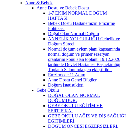
Anne & Bebek
Anne Dostu ve Bebek Dostu
1-7 EKİM NORMAL DOĞUM
HAFTASI
Bebek Dostu Hastanemizin Emzirme
Politikası
Doğal Olan Normal Doğum
ANNELİK YOLCULUĞU Gebelik ve
Doğum Süreci
Normal doğum eylem planı kapsamında
normal doğum ve primer sezeryan
oranlarını konu alan toplantı 19.12.2026
tarihinde Devlet Hastanesi Başhekimliği
Toplantı Salonunda gerçekleştirildi.
Emzirmede 11 Adım
Anne Dostu Genel Bilgiler
Doğum İstatistikleri
Gebe Okulu
DOĞAL OLAN NORMAL
DOĞUMDUR.
GEBE OKULU EĞİTİM VE
SERTİFİKA.
GEBE OKULU AĞIZ VE DİŞ SAĞLIĞI
EĞİTİMLERİ.
DOĞUM ÖNCESİ EGZERSİZLERİ.