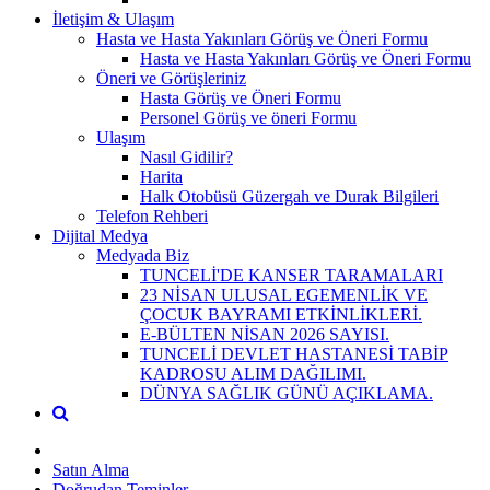
İletişim & Ulaşım
Hasta ve Hasta Yakınları Görüş ve Öneri Formu
Hasta ve Hasta Yakınları Görüş ve Öneri Formu
Öneri ve Görüşleriniz
Hasta Görüş ve Öneri Formu
Personel Görüş ve öneri Formu
Ulaşım
Nasıl Gidilir?
Harita
Halk Otobüsü Güzergah ve Durak Bilgileri
Telefon Rehberi
Dijital Medya
Medyada Biz
TUNCELİ'DE KANSER TARAMALARI
23 NİSAN ULUSAL EGEMENLİK VE
ÇOCUK BAYRAMI ETKİNLİKLERİ.
E-BÜLTEN NİSAN 2026 SAYISI.
TUNCELİ DEVLET HASTANESİ TABİP
KADROSU ALIM DAĞILIMI.
DÜNYA SAĞLIK GÜNÜ AÇIKLAMA.
Satın Alma
Doğrudan Teminler