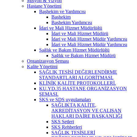
Misyon & Vizyon
Hastane Yönetimi
Başhekim ve Yardımcısı
Başhekim
Başhekim Yardımcısı
İdari ve Mali Hizmet Müdürlüğü
İdari ve Mali Hizmet Müdürü
İdari ve Mali Hizmet Müdür Yardımcısı
İdari ve Mali Hizmet Müdür Yardımcısı
Sağlık ve Bakım Hizmet Müdürlüğü
Sağlık ve Bakım Hizmet Müdürü
Organizasyon Şeması
Kalite Yönetimi
SAĞLIK TESİSİ DEĞERLENDİRME
STANDARTLARI ALGORİTMASI.
KLİNİK KALİTE PROTOKOLLERİ.
KU.YD.35 HASTANE ORGANİZASYON
ŞEMASI.
SKS ve SDS uygulamaları
SAĞLIKTA KALİTE,
AKREDİTASYON VE ÇALIŞAN
HAKLARI DAİRE BAŞKANLIĞI
SKS Setleri
SKS Rehberleri
SAĞLIK TESİSLERİ