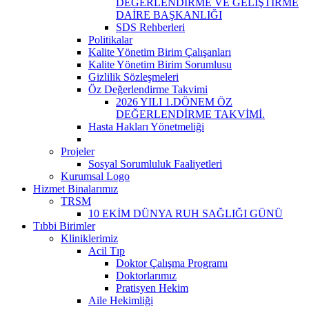
DEĞERLENDİRME VE GELİŞTİRME
DAİRE BAŞKANLIĞI
SDS Rehberleri
Politikalar
Kalite Yönetim Birim Çalışanları
Kalite Yönetim Birim Sorumlusu
Gizlilik Sözleşmeleri
Öz Değerlendirme Takvimi
2026 YILI 1.DÖNEM ÖZ
DEĞERLENDİRME TAKVİMİ.
Hasta Hakları Yönetmeliği
Projeler
Sosyal Sorumluluk Faaliyetleri
Kurumsal Logo
Hizmet Binalarımız
TRSM
10 EKİM DÜNYA RUH SAĞLIĞI GÜNÜ
Tıbbi Birimler
Kliniklerimiz
Acil Tıp
Doktor Çalışma Programı
Doktorlarımız
Pratisyen Hekim
Aile Hekimliği