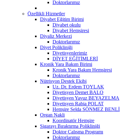
Doktorlarımız
Özellikli Hizmetler
Diyabet Eğitim Birimi
Diyabet okulu
Diyabet Hemşiresi
Diyaliz Merkezi
Doktorlarımız
Diyet Polikliniği
Diyetisyenlerimiz
DİYET EĞİTİMLERİ
Kronik Yara Bakım Birimi
Kronik Yara Bakım Hemşiresi
Doktorlarımız
Nütrisyon Destek Ekibi
Uz. Dr. Erdem TOYLAK
Diyetisyen Demet BALO
Diyetisyen Yavuz BEYAZELMA
Diyetisyen Rabia POLAT
Hemşire Selda SÖNMEZ BENLİ
Organ Nakli
Koordinatör Hemşire
Sigarayı Bıraktırma Polikliniği
Doktor Çalışma Programı
Doktorlarımız