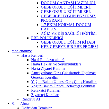
DOĞUM ÇANTASI HAZIRLIĞI.
GEBE OKULU EĞİTİMLERİ.
GEBE OKULU EĞİTİMLERİ.
GEBELİĞE UYGUN EGZERSİZ
PROGRAMI
1-7 EKİM NORMAL DOĞUM
HAFTASI
AĞIZ VE DİŞ SAĞLIĞI EĞİTİMİ
EBE POLİKLİNİĞİ
GEBE OKULU EĞİTİM KİTABI
HER GEBEYE BİR EBE PROJESİ
Yönlendirme
Hasta Rehberi
Nasıl Randevu alınır?
Hasta Hakları ve Sorumlulukları
Hasta Ziyaret Kuralları
Ameliyathane Giriş Çıkışlarında Uyulması
Gereken Kurallar
Yoğun Bakım Ünitesi Giriş Çıkış Kuralları
Yoğun Bakım Ünitesi Refakatçi Politikası
Refakatçi Kuralları
Ziyaretçi Kuralları
Randevu Al
Satın Alma
Doğrudan Teminler