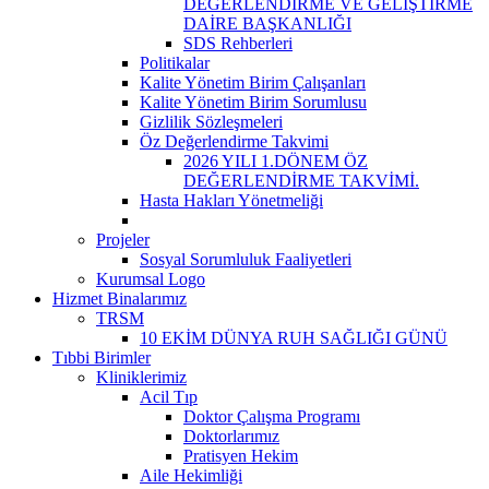
DEĞERLENDİRME VE GELİŞTİRME
DAİRE BAŞKANLIĞI
SDS Rehberleri
Politikalar
Kalite Yönetim Birim Çalışanları
Kalite Yönetim Birim Sorumlusu
Gizlilik Sözleşmeleri
Öz Değerlendirme Takvimi
2026 YILI 1.DÖNEM ÖZ
DEĞERLENDİRME TAKVİMİ.
Hasta Hakları Yönetmeliği
Projeler
Sosyal Sorumluluk Faaliyetleri
Kurumsal Logo
Hizmet Binalarımız
TRSM
10 EKİM DÜNYA RUH SAĞLIĞI GÜNÜ
Tıbbi Birimler
Kliniklerimiz
Acil Tıp
Doktor Çalışma Programı
Doktorlarımız
Pratisyen Hekim
Aile Hekimliği