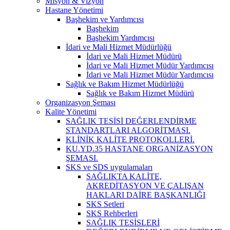
Misyon & Vizyon
Hastane Yönetimi
Başhekim ve Yardımcısı
Başhekim
Başhekim Yardımcısı
İdari ve Mali Hizmet Müdürlüğü
İdari ve Mali Hizmet Müdürü
İdari ve Mali Hizmet Müdür Yardımcısı
İdari ve Mali Hizmet Müdür Yardımcısı
Sağlık ve Bakım Hizmet Müdürlüğü
Sağlık ve Bakım Hizmet Müdürü
Organizasyon Şeması
Kalite Yönetimi
SAĞLIK TESİSİ DEĞERLENDİRME
STANDARTLARI ALGORİTMASI.
KLİNİK KALİTE PROTOKOLLERİ.
KU.YD.35 HASTANE ORGANİZASYON
ŞEMASI.
SKS ve SDS uygulamaları
SAĞLIKTA KALİTE,
AKREDİTASYON VE ÇALIŞAN
HAKLARI DAİRE BAŞKANLIĞI
SKS Setleri
SKS Rehberleri
SAĞLIK TESİSLERİ