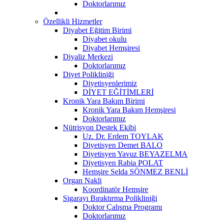
Doktorlarımız
Özellikli Hizmetler
Diyabet Eğitim Birimi
Diyabet okulu
Diyabet Hemşiresi
Diyaliz Merkezi
Doktorlarımız
Diyet Polikliniği
Diyetisyenlerimiz
DİYET EĞİTİMLERİ
Kronik Yara Bakım Birimi
Kronik Yara Bakım Hemşiresi
Doktorlarımız
Nütrisyon Destek Ekibi
Uz. Dr. Erdem TOYLAK
Diyetisyen Demet BALO
Diyetisyen Yavuz BEYAZELMA
Diyetisyen Rabia POLAT
Hemşire Selda SÖNMEZ BENLİ
Organ Nakli
Koordinatör Hemşire
Sigarayı Bıraktırma Polikliniği
Doktor Çalışma Programı
Doktorlarımız