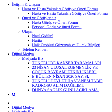
İletişim & Ulaşım
Hasta ve Hasta Yakınları Görüş ve Öneri Formu
Hasta ve Hasta Yakınları Görüş ve Öneri Formu
Öneri ve Görüşleriniz
Hasta Görüş ve Öneri Formu
Personel Görüş ve öneri Formu
Ulaşım
Nasıl Gidilir?
Harita
Halk Otobüsü Güzergah ve Durak Bilgileri
Telefon Rehberi
Dijital Medya
Medyada Biz
TUNCELİ'DE KANSER TARAMALARI
23 NİSAN ULUSAL EGEMENLİK VE
ÇOCUK BAYRAMI ETKİNLİKLERİ.
E-BÜLTEN NİSAN 2026 SAYISI.
TUNCELİ DEVLET HASTANESİ TABİP
KADROSU ALIM DAĞILIMI.
DÜNYA SAĞLIK GÜNÜ AÇIKLAMA.
Dijital Medya
Medyada Biz