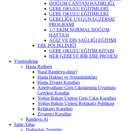
DOĞUM ÇANTASI HAZIRLIĞI.
GEBE OKULU EĞİTİMLERİ.
GEBE OKULU EĞİTİMLERİ.
GEBELİĞE UYGUN EGZERSİZ
PROGRAMI
1-7 EKİM NORMAL DOĞUM
HAFTASI
AĞIZ VE DİŞ SAĞLIĞI EĞİTİMİ
EBE POLİKLİNİĞİ
GEBE OKULU EĞİTİM KİTABI
HER GEBEYE BİR EBE PROJESİ
Yönlendirme
Hasta Rehberi
Nasıl Randevu alınır?
Hasta Hakları ve Sorumlulukları
Hasta Ziyaret Kuralları
Ameliyathane Giriş Çıkışlarında Uyulması
Gereken Kurallar
Yoğun Bakım Ünitesi Giriş Çıkış Kuralları
Yoğun Bakım Ünitesi Refakatçi Politikası
Refakatçi Kuralları
Ziyaretçi Kuralları
Randevu Al
Satın Alma
Doğrudan Teminler