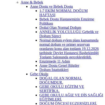
Anne & Bebek
Anne Dostu ve Bebek Dostu
1-7 EKİM NORMAL DOĞUM
HAFTASI
Bebek Dostu Hastanemizin Emzirme
Politikası
Doğal Olan Normal Doğum
ANNELİK YOLCULUĞU Gebelik ve
Doğum Süreci
Normal doğum eylem planı kapsamında
normal doğum ve primer sezeryan
oranlarını konu alan toplantı 19.12.2026
tarihinde Devlet Hastanesi Başhekimliği
Toplantı Salonunda gerçekleştirildi.
Emzirmede 11 Adım
Anne Dostu Genel Bilgiler
Doğum İstatistikleri
Gebe Okulu
DOĞAL OLAN NORMAL
DOĞUMDUR.
GEBE OKULU EĞİTİM VE
SERTİFİKA.
GEBE OKULU AĞIZ VE DİŞ SAĞLIĞI
EĞİTİMLERİ.
DOĞUM ÖNCESİ EGZERSİZLERİ.