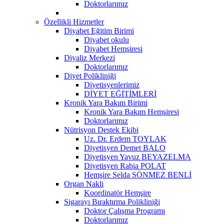
Doktorlarımız
Özellikli Hizmetler
Diyabet Eğitim Birimi
Diyabet okulu
Diyabet Hemşiresi
Diyaliz Merkezi
Doktorlarımız
Diyet Polikliniği
Diyetisyenlerimiz
DİYET EĞİTİMLERİ
Kronik Yara Bakım Birimi
Kronik Yara Bakım Hemşiresi
Doktorlarımız
Nütrisyon Destek Ekibi
Uz. Dr. Erdem TOYLAK
Diyetisyen Demet BALO
Diyetisyen Yavuz BEYAZELMA
Diyetisyen Rabia POLAT
Hemşire Selda SÖNMEZ BENLİ
Organ Nakli
Koordinatör Hemşire
Sigarayı Bıraktırma Polikliniği
Doktor Çalışma Programı
Doktorlarımız