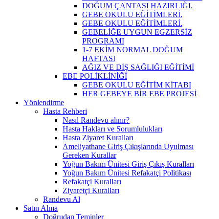
DOĞUM ÇANTASI HAZIRLIĞI.
GEBE OKULU EĞİTİMLERİ.
GEBE OKULU EĞİTİMLERİ.
GEBELİĞE UYGUN EGZERSİZ
PROGRAMI
1-7 EKİM NORMAL DOĞUM
HAFTASI
AĞIZ VE DİŞ SAĞLIĞI EĞİTİMİ
EBE POLİKLİNİĞİ
GEBE OKULU EĞİTİM KİTABI
HER GEBEYE BİR EBE PROJESİ
Yönlendirme
Hasta Rehberi
Nasıl Randevu alınır?
Hasta Hakları ve Sorumlulukları
Hasta Ziyaret Kuralları
Ameliyathane Giriş Çıkışlarında Uyulması
Gereken Kurallar
Yoğun Bakım Ünitesi Giriş Çıkış Kuralları
Yoğun Bakım Ünitesi Refakatçi Politikası
Refakatçi Kuralları
Ziyaretçi Kuralları
Randevu Al
Satın Alma
Doğrudan Teminler