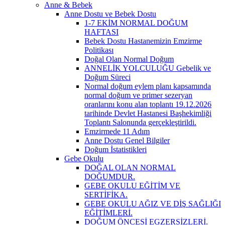
Anne & Bebek
Anne Dostu ve Bebek Dostu
1-7 EKİM NORMAL DOĞUM
HAFTASI
Bebek Dostu Hastanemizin Emzirme
Politikası
Doğal Olan Normal Doğum
ANNELİK YOLCULUĞU Gebelik ve
Doğum Süreci
Normal doğum eylem planı kapsamında
normal doğum ve primer sezeryan
oranlarını konu alan toplantı 19.12.2026
tarihinde Devlet Hastanesi Başhekimliği
Toplantı Salonunda gerçekleştirildi.
Emzirmede 11 Adım
Anne Dostu Genel Bilgiler
Doğum İstatistikleri
Gebe Okulu
DOĞAL OLAN NORMAL
DOĞUMDUR.
GEBE OKULU EĞİTİM VE
SERTİFİKA.
GEBE OKULU AĞIZ VE DİŞ SAĞLIĞI
EĞİTİMLERİ.
DOĞUM ÖNCESİ EGZERSİZLERİ.