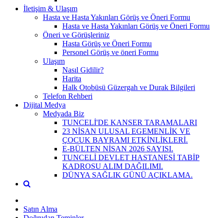
İletişim & Ulaşım
Hasta ve Hasta Yakınları Görüş ve Öneri Formu
Hasta ve Hasta Yakınları Görüş ve Öneri Formu
Öneri ve Görüşleriniz
Hasta Görüş ve Öneri Formu
Personel Görüş ve öneri Formu
Ulaşım
Nasıl Gidilir?
Harita
Halk Otobüsü Güzergah ve Durak Bilgileri
Telefon Rehberi
Dijital Medya
Medyada Biz
TUNCELİ'DE KANSER TARAMALARI
23 NİSAN ULUSAL EGEMENLİK VE
ÇOCUK BAYRAMI ETKİNLİKLERİ.
E-BÜLTEN NİSAN 2026 SAYISI.
TUNCELİ DEVLET HASTANESİ TABİP
KADROSU ALIM DAĞILIMI.
DÜNYA SAĞLIK GÜNÜ AÇIKLAMA.
Satın Alma
Doğrudan Teminler