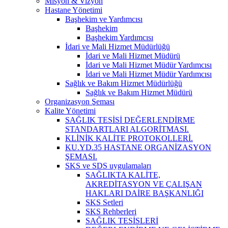
Misyon & Vizyon
Hastane Yönetimi
Başhekim ve Yardımcısı
Başhekim
Başhekim Yardımcısı
İdari ve Mali Hizmet Müdürlüğü
İdari ve Mali Hizmet Müdürü
İdari ve Mali Hizmet Müdür Yardımcısı
İdari ve Mali Hizmet Müdür Yardımcısı
Sağlık ve Bakım Hizmet Müdürlüğü
Sağlık ve Bakım Hizmet Müdürü
Organizasyon Şeması
Kalite Yönetimi
SAĞLIK TESİSİ DEĞERLENDİRME
STANDARTLARI ALGORİTMASI.
KLİNİK KALİTE PROTOKOLLERİ.
KU.YD.35 HASTANE ORGANİZASYON
ŞEMASI.
SKS ve SDS uygulamaları
SAĞLIKTA KALİTE,
AKREDİTASYON VE ÇALIŞAN
HAKLARI DAİRE BAŞKANLIĞI
SKS Setleri
SKS Rehberleri
SAĞLIK TESİSLERİ