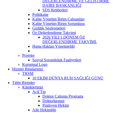
DEĞERLENDİRME VE GELİŞTİRME
DAİRE BAŞKANLIĞI
SDS Rehberleri
Politikalar
Kalite Yönetim Birim Çalışanları
Kalite Yönetim Birim Sorumlusu
Gizlilik Sözleşmeleri
Öz Değerlendirme Takvimi
2026 YILI 1.DÖNEM ÖZ
DEĞERLENDİRME TAKVİMİ.
Hasta Hakları Yönetmeliği
Projeler
Sosyal Sorumluluk Faaliyetleri
Kurumsal Logo
Hizmet Binalarımız
TRSM
10 EKİM DÜNYA RUH SAĞLIĞI GÜNÜ
Tıbbi Birimler
Kliniklerimiz
Acil Tıp
Doktor Çalışma Programı
Doktorlarımız
Pratisyen Hekim
Aile Hekimliği