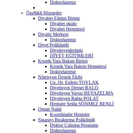
Doktorlarımız
Özellikli Hizmetler
Diyabet Eğitim Birimi
Diyabet okulu
Diyabet Hemşiresi
Diyaliz Merkezi
Doktorlarımız
Diyet Polikliniği
Diyetisyenlerimiz
DİYET EĞİTİMLERİ
Kronik Yara Bakım Birimi
Kronik Yara Bakım Hemşiresi
Doktorlarımız
Nütrisyon Destek Ekibi
Uz. Dr. Erdem TOYLAK
Diyetisyen Demet BALO
Diyetisyen Yavuz BEYAZELMA
Diyetisyen Rabia POLAT
Hemşire Selda SÖNMEZ BENLİ
Organ Nakli
Koordinatör Hemşire
Sigarayı Bıraktırma Polikliniği
Doktor Çalışma Programı
Doktorlarımız