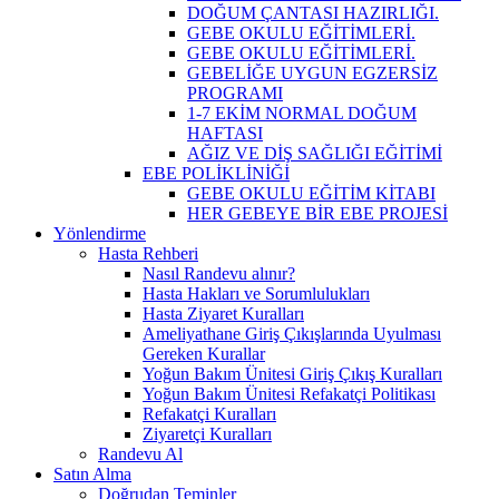
DOĞUM ÇANTASI HAZIRLIĞI.
GEBE OKULU EĞİTİMLERİ.
GEBE OKULU EĞİTİMLERİ.
GEBELİĞE UYGUN EGZERSİZ
PROGRAMI
1-7 EKİM NORMAL DOĞUM
HAFTASI
AĞIZ VE DİŞ SAĞLIĞI EĞİTİMİ
EBE POLİKLİNİĞİ
GEBE OKULU EĞİTİM KİTABI
HER GEBEYE BİR EBE PROJESİ
Yönlendirme
Hasta Rehberi
Nasıl Randevu alınır?
Hasta Hakları ve Sorumlulukları
Hasta Ziyaret Kuralları
Ameliyathane Giriş Çıkışlarında Uyulması
Gereken Kurallar
Yoğun Bakım Ünitesi Giriş Çıkış Kuralları
Yoğun Bakım Ünitesi Refakatçi Politikası
Refakatçi Kuralları
Ziyaretçi Kuralları
Randevu Al
Satın Alma
Doğrudan Teminler