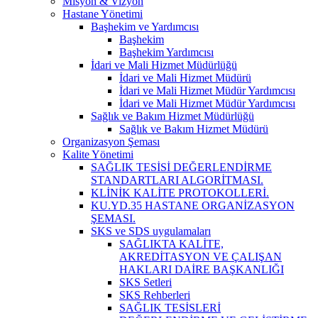
Misyon & Vizyon
Hastane Yönetimi
Başhekim ve Yardımcısı
Başhekim
Başhekim Yardımcısı
İdari ve Mali Hizmet Müdürlüğü
İdari ve Mali Hizmet Müdürü
İdari ve Mali Hizmet Müdür Yardımcısı
İdari ve Mali Hizmet Müdür Yardımcısı
Sağlık ve Bakım Hizmet Müdürlüğü
Sağlık ve Bakım Hizmet Müdürü
Organizasyon Şeması
Kalite Yönetimi
SAĞLIK TESİSİ DEĞERLENDİRME
STANDARTLARI ALGORİTMASI.
KLİNİK KALİTE PROTOKOLLERİ.
KU.YD.35 HASTANE ORGANİZASYON
ŞEMASI.
SKS ve SDS uygulamaları
SAĞLIKTA KALİTE,
AKREDİTASYON VE ÇALIŞAN
HAKLARI DAİRE BAŞKANLIĞI
SKS Setleri
SKS Rehberleri
SAĞLIK TESİSLERİ