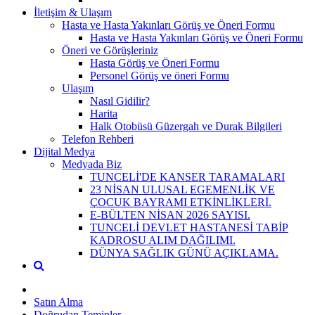
İletişim & Ulaşım
Hasta ve Hasta Yakınları Görüş ve Öneri Formu
Hasta ve Hasta Yakınları Görüş ve Öneri Formu
Öneri ve Görüşleriniz
Hasta Görüş ve Öneri Formu
Personel Görüş ve öneri Formu
Ulaşım
Nasıl Gidilir?
Harita
Halk Otobüsü Güzergah ve Durak Bilgileri
Telefon Rehberi
Dijital Medya
Medyada Biz
TUNCELİ'DE KANSER TARAMALARI
23 NİSAN ULUSAL EGEMENLİK VE
ÇOCUK BAYRAMI ETKİNLİKLERİ.
E-BÜLTEN NİSAN 2026 SAYISI.
TUNCELİ DEVLET HASTANESİ TABİP
KADROSU ALIM DAĞILIMI.
DÜNYA SAĞLIK GÜNÜ AÇIKLAMA.
Satın Alma
Doğrudan Teminler