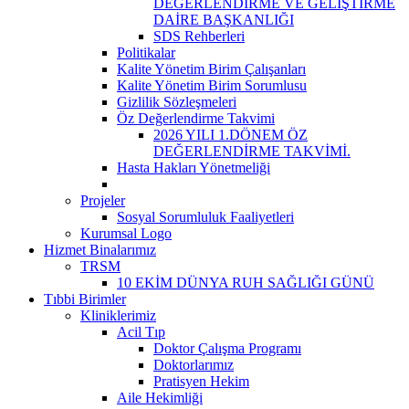
DEĞERLENDİRME VE GELİŞTİRME
DAİRE BAŞKANLIĞI
SDS Rehberleri
Politikalar
Kalite Yönetim Birim Çalışanları
Kalite Yönetim Birim Sorumlusu
Gizlilik Sözleşmeleri
Öz Değerlendirme Takvimi
2026 YILI 1.DÖNEM ÖZ
DEĞERLENDİRME TAKVİMİ.
Hasta Hakları Yönetmeliği
Projeler
Sosyal Sorumluluk Faaliyetleri
Kurumsal Logo
Hizmet Binalarımız
TRSM
10 EKİM DÜNYA RUH SAĞLIĞI GÜNÜ
Tıbbi Birimler
Kliniklerimiz
Acil Tıp
Doktor Çalışma Programı
Doktorlarımız
Pratisyen Hekim
Aile Hekimliği