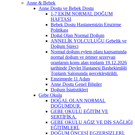
Anne & Bebek
Anne Dostu ve Bebek Dostu
1-7 EKİM NORMAL DOĞUM
HAFTASI
Bebek Dostu Hastanemizin Emzirme
Politikası
Doğal Olan Normal Doğum
ANNELİK YOLCULUĞU Gebelik ve
Doğum Süreci
Normal doğum eylem planı kapsamında
normal doğum ve primer sezeryan
oranlarını konu alan toplantı 19.12.2026
tarihinde Devlet Hastanesi Başhekimliği
Toplantı Salonunda gerçekleştirildi.
Emzirmede 11 Adım
Anne Dostu Genel Bilgiler
Doğum İstatistikleri
Gebe Okulu
DOĞAL OLAN NORMAL
DOĞUMDUR.
GEBE OKULU EĞİTİM VE
SERTİFİKA.
GEBE OKULU AĞIZ VE DİŞ SAĞLIĞI
EĞİTİMLERİ.
DOĞUM ÖNCESİ EGZERSİZLERİ.