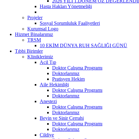
2026 YILI 1.DÖNEM ÖZ DEĞERLEND
Hasta Hakları Yönetmeliği
Projeler
Sosyal Sorumluluk Faaliyetleri
Kurumsal Logo
Hizmet Binalarımız
TRSM
10 EKİM DÜNYA RUH SAĞLIĞI GÜNÜ
Tıbbi Birimler
Kliniklerimiz
Acil Tıp
Doktor Çalışma Programı
Doktorlarımız
Pratisyen Hekim
Aile Hekimliği
Doktor Çalışma Programı
Doktorlarımız
Anestezi
Doktor Çalışma Programı
Doktorlarımız
Beyin ve Sinir Cerrahi
Doktor Çalışma Programı
Doktorlarımız
Cildiye