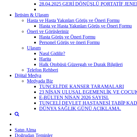
28.04.2025 GERİ DÖNÜŞLÜ PORTATİF JE
İletişim & Ulaşım
Hasta ve Hasta Yakınları Görüş ve Öneri Formu
Hasta ve Hasta Yakınları Görüş ve Öneri Formu
Öneri ve Görüşleriniz
Hasta Görüş ve Öneri Formu
Personel Görüş ve öneri Formu
Ulaşım
Nasıl Gidilir?
Harita
Halk Otobüsü Güzergah ve Durak Bilgileri
Telefon Rehberi
Dijital Medya
Medyada Biz
TUNCELİ'DE KANSER TARAMALARI
23 NİSAN ULUSAL EGEMENLİK VE ÇOCUK
E-BÜLTEN NİSAN 2026 SAYISI.
TUNCELİ DEVLET HASTANESİ TABİP KAD
DÜNYA SAĞLIK GÜNÜ AÇIKLAMA.
Satın Alma
Doğrudan Teminler