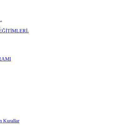
.
.
EĞİTİMLERİ.
RAMI
n Kurallar