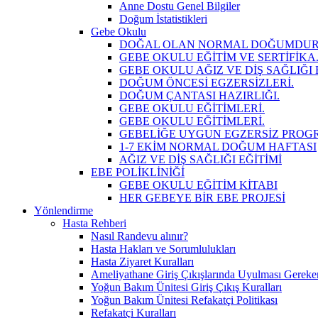
Anne Dostu Genel Bilgiler
Doğum İstatistikleri
Gebe Okulu
DOĞAL OLAN NORMAL DOĞUMDUR
GEBE OKULU EĞİTİM VE SERTİFİKA
GEBE OKULU AĞIZ VE DİŞ SAĞLIĞI 
DOĞUM ÖNCESİ EGZERSİZLERİ.
DOĞUM ÇANTASI HAZIRLIĞI.
GEBE OKULU EĞİTİMLERİ.
GEBE OKULU EĞİTİMLERİ.
GEBELİĞE UYGUN EGZERSİZ PROG
1-7 EKİM NORMAL DOĞUM HAFTASI
AĞIZ VE DİŞ SAĞLIĞI EĞİTİMİ
EBE POLİKLİNİĞİ
GEBE OKULU EĞİTİM KİTABI
HER GEBEYE BİR EBE PROJESİ
Yönlendirme
Hasta Rehberi
Nasıl Randevu alınır?
Hasta Hakları ve Sorumlulukları
Hasta Ziyaret Kuralları
Ameliyathane Giriş Çıkışlarında Uyulması Gereke
Yoğun Bakım Ünitesi Giriş Çıkış Kuralları
Yoğun Bakım Ünitesi Refakatçi Politikası
Refakatçi Kuralları