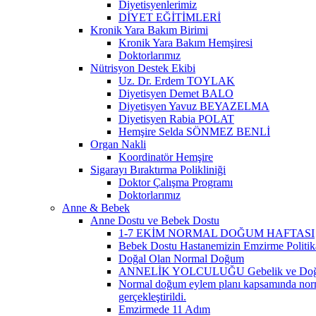
Diyetisyenlerimiz
DİYET EĞİTİMLERİ
Kronik Yara Bakım Birimi
Kronik Yara Bakım Hemşiresi
Doktorlarımız
Nütrisyon Destek Ekibi
Uz. Dr. Erdem TOYLAK
Diyetisyen Demet BALO
Diyetisyen Yavuz BEYAZELMA
Diyetisyen Rabia POLAT
Hemşire Selda SÖNMEZ BENLİ
Organ Nakli
Koordinatör Hemşire
Sigarayı Bıraktırma Polikliniği
Doktor Çalışma Programı
Doktorlarımız
Anne & Bebek
Anne Dostu ve Bebek Dostu
1-7 EKİM NORMAL DOĞUM HAFTASI
Bebek Dostu Hastanemizin Emzirme Politik
Doğal Olan Normal Doğum
ANNELİK YOLCULUĞU Gebelik ve Doğ
Normal doğum eylem planı kapsamında normal
gerçekleştirildi.
Emzirmede 11 Adım