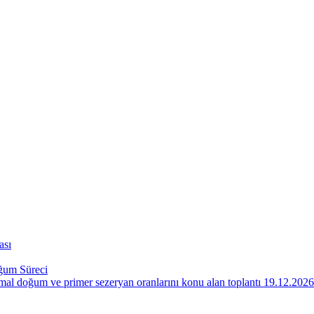
ası
um Süreci
 doğum ve primer sezeryan oranlarını konu alan toplantı 19.12.2026 