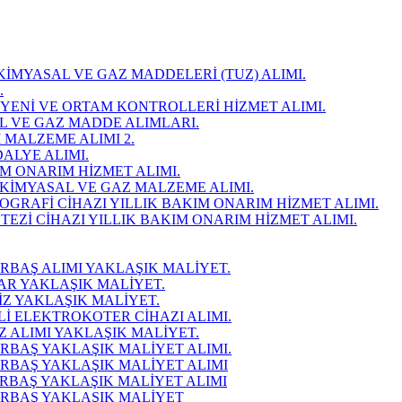
OKİMYASAL VE GAZ MADDELERİ (TUZ) ALIMI.
.
HİJYENİ VE ORTAM KONTROLLERİ HİZMET ALIMI.
AL VE GAZ MADDE ALIMLARI.
İ MALZEME ALIMI 2.
DALYE ALIMI.
IM ONARIM HİZMET ALIMI.
YOKİMYASAL VE GAZ MALZEME ALIMI.
MOGRAFİ CİHAZI YILLIK BAKIM ONARIM HİZMET ALIMI.
STEZİ CİHAZI YILLIK BAKIM ONARIM HİZMET ALIMI.
İRBAŞ ALIMI YAKLAŞIK MALİYET.
JAR YAKLAŞIK MALİYET.
SİZ YAKLAŞIK MALİYET.
Lİ ELEKTROKOTER CİHAZI ALIMI.
AZ ALIMI YAKLAŞIK MALİYET.
MİRBAŞ YAKLAŞIK MALİYET ALIMI.
MİRBAŞ YAKLAŞIK MALİYET ALIMI
MİRBAŞ YAKLAŞIK MALİYET ALIMI
MİRBAŞ YAKLAŞIK MALİYET