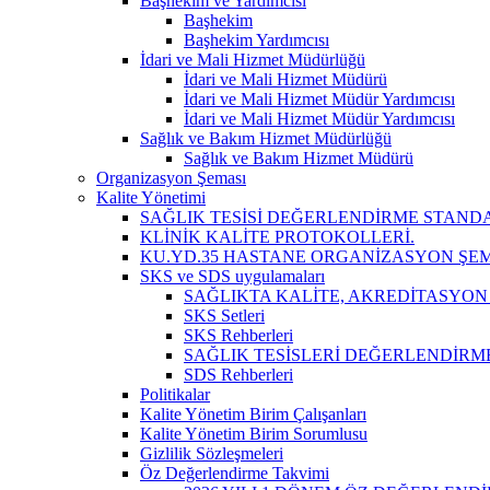
Başhekim ve Yardımcısı
Başhekim
Başhekim Yardımcısı
İdari ve Mali Hizmet Müdürlüğü
İdari ve Mali Hizmet Müdürü
İdari ve Mali Hizmet Müdür Yardımcısı
İdari ve Mali Hizmet Müdür Yardımcısı
Sağlık ve Bakım Hizmet Müdürlüğü
Sağlık ve Bakım Hizmet Müdürü
Organizasyon Şeması
Kalite Yönetimi
SAĞLIK TESİSİ DEĞERLENDİRME STAND
KLİNİK KALİTE PROTOKOLLERİ.
KU.YD.35 HASTANE ORGANİZASYON ŞEM
SKS ve SDS uygulamaları
SAĞLIKTA KALİTE, AKREDİTASYON
SKS Setleri
SKS Rehberleri
SAĞLIK TESİSLERİ DEĞERLENDİRM
SDS Rehberleri
Politikalar
Kalite Yönetim Birim Çalışanları
Kalite Yönetim Birim Sorumlusu
Gizlilik Sözleşmeleri
Öz Değerlendirme Takvimi