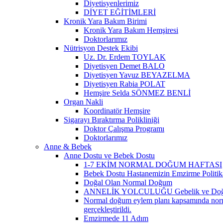
Diyetisyenlerimiz
DİYET EĞİTİMLERİ
Kronik Yara Bakım Birimi
Kronik Yara Bakım Hemşiresi
Doktorlarımız
Nütrisyon Destek Ekibi
Uz. Dr. Erdem TOYLAK
Diyetisyen Demet BALO
Diyetisyen Yavuz BEYAZELMA
Diyetisyen Rabia POLAT
Hemşire Selda SÖNMEZ BENLİ
Organ Nakli
Koordinatör Hemşire
Sigarayı Bıraktırma Polikliniği
Doktor Çalışma Programı
Doktorlarımız
Anne & Bebek
Anne Dostu ve Bebek Dostu
1-7 EKİM NORMAL DOĞUM HAFTASI
Bebek Dostu Hastanemizin Emzirme Politik
Doğal Olan Normal Doğum
ANNELİK YOLCULUĞU Gebelik ve Doğ
Normal doğum eylem planı kapsamında normal
gerçekleştirildi.
Emzirmede 11 Adım