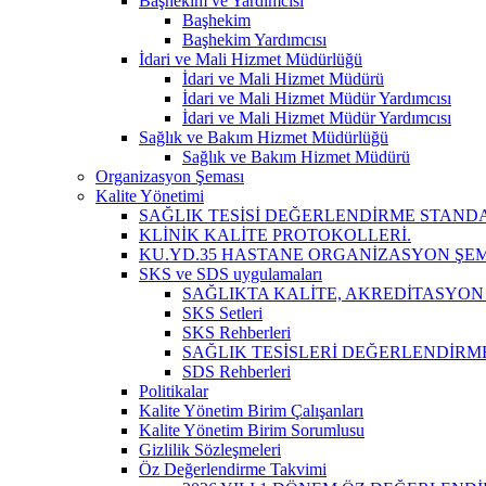
Başhekim ve Yardımcısı
Başhekim
Başhekim Yardımcısı
İdari ve Mali Hizmet Müdürlüğü
İdari ve Mali Hizmet Müdürü
İdari ve Mali Hizmet Müdür Yardımcısı
İdari ve Mali Hizmet Müdür Yardımcısı
Sağlık ve Bakım Hizmet Müdürlüğü
Sağlık ve Bakım Hizmet Müdürü
Organizasyon Şeması
Kalite Yönetimi
SAĞLIK TESİSİ DEĞERLENDİRME STAND
KLİNİK KALİTE PROTOKOLLERİ.
KU.YD.35 HASTANE ORGANİZASYON ŞEM
SKS ve SDS uygulamaları
SAĞLIKTA KALİTE, AKREDİTASYON
SKS Setleri
SKS Rehberleri
SAĞLIK TESİSLERİ DEĞERLENDİRM
SDS Rehberleri
Politikalar
Kalite Yönetim Birim Çalışanları
Kalite Yönetim Birim Sorumlusu
Gizlilik Sözleşmeleri
Öz Değerlendirme Takvimi