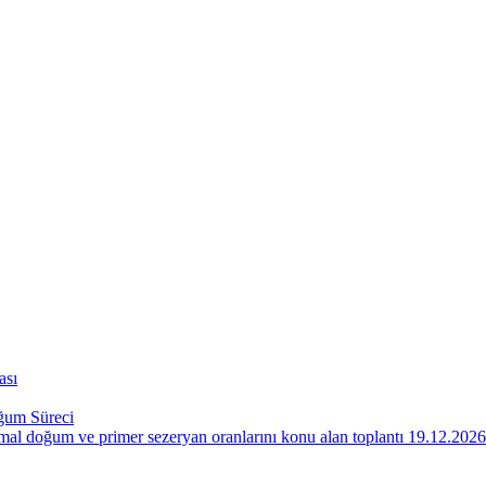
ası
um Süreci
 doğum ve primer sezeryan oranlarını konu alan toplantı 19.12.2026 