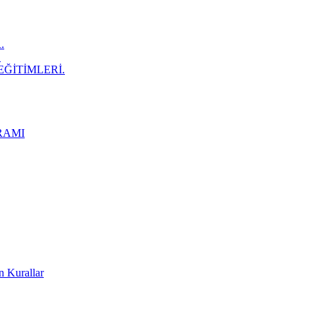
.
.
EĞİTİMLERİ.
RAMI
n Kurallar