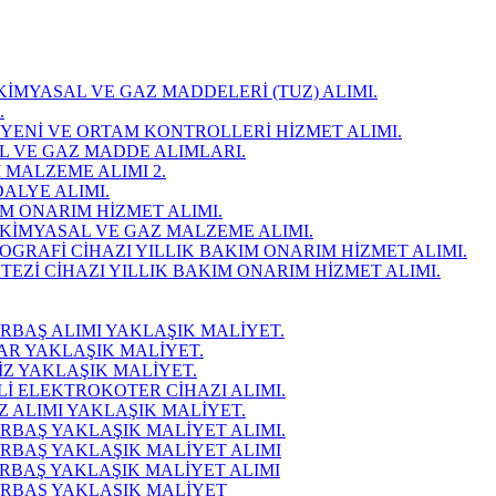
OKİMYASAL VE GAZ MADDELERİ (TUZ) ALIMI.
.
HİJYENİ VE ORTAM KONTROLLERİ HİZMET ALIMI.
AL VE GAZ MADDE ALIMLARI.
İ MALZEME ALIMI 2.
DALYE ALIMI.
IM ONARIM HİZMET ALIMI.
YOKİMYASAL VE GAZ MALZEME ALIMI.
MOGRAFİ CİHAZI YILLIK BAKIM ONARIM HİZMET ALIMI.
STEZİ CİHAZI YILLIK BAKIM ONARIM HİZMET ALIMI.
İRBAŞ ALIMI YAKLAŞIK MALİYET.
JAR YAKLAŞIK MALİYET.
SİZ YAKLAŞIK MALİYET.
Lİ ELEKTROKOTER CİHAZI ALIMI.
AZ ALIMI YAKLAŞIK MALİYET.
MİRBAŞ YAKLAŞIK MALİYET ALIMI.
MİRBAŞ YAKLAŞIK MALİYET ALIMI
MİRBAŞ YAKLAŞIK MALİYET ALIMI
MİRBAŞ YAKLAŞIK MALİYET