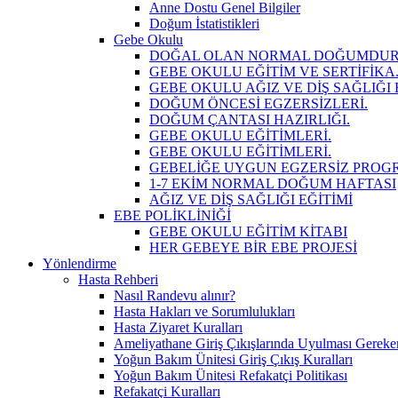
Anne Dostu Genel Bilgiler
Doğum İstatistikleri
Gebe Okulu
DOĞAL OLAN NORMAL DOĞUMDUR
GEBE OKULU EĞİTİM VE SERTİFİKA
GEBE OKULU AĞIZ VE DİŞ SAĞLIĞI 
DOĞUM ÖNCESİ EGZERSİZLERİ.
DOĞUM ÇANTASI HAZIRLIĞI.
GEBE OKULU EĞİTİMLERİ.
GEBE OKULU EĞİTİMLERİ.
GEBELİĞE UYGUN EGZERSİZ PROG
1-7 EKİM NORMAL DOĞUM HAFTASI
AĞIZ VE DİŞ SAĞLIĞI EĞİTİMİ
EBE POLİKLİNİĞİ
GEBE OKULU EĞİTİM KİTABI
HER GEBEYE BİR EBE PROJESİ
Yönlendirme
Hasta Rehberi
Nasıl Randevu alınır?
Hasta Hakları ve Sorumlulukları
Hasta Ziyaret Kuralları
Ameliyathane Giriş Çıkışlarında Uyulması Gereke
Yoğun Bakım Ünitesi Giriş Çıkış Kuralları
Yoğun Bakım Ünitesi Refakatçi Politikası
Refakatçi Kuralları