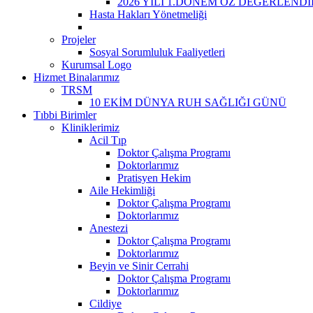
2026 YILI 1.DÖNEM ÖZ DEĞERLEND
Hasta Hakları Yönetmeliği
Projeler
Sosyal Sorumluluk Faaliyetleri
Kurumsal Logo
Hizmet Binalarımız
TRSM
10 EKİM DÜNYA RUH SAĞLIĞI GÜNÜ
Tıbbi Birimler
Kliniklerimiz
Acil Tıp
Doktor Çalışma Programı
Doktorlarımız
Pratisyen Hekim
Aile Hekimliği
Doktor Çalışma Programı
Doktorlarımız
Anestezi
Doktor Çalışma Programı
Doktorlarımız
Beyin ve Sinir Cerrahi
Doktor Çalışma Programı
Doktorlarımız
Cildiye