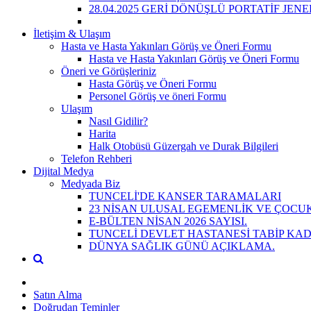
28.04.2025 GERİ DÖNÜŞLÜ PORTATİF JE
İletişim & Ulaşım
Hasta ve Hasta Yakınları Görüş ve Öneri Formu
Hasta ve Hasta Yakınları Görüş ve Öneri Formu
Öneri ve Görüşleriniz
Hasta Görüş ve Öneri Formu
Personel Görüş ve öneri Formu
Ulaşım
Nasıl Gidilir?
Harita
Halk Otobüsü Güzergah ve Durak Bilgileri
Telefon Rehberi
Dijital Medya
Medyada Biz
TUNCELİ'DE KANSER TARAMALARI
23 NİSAN ULUSAL EGEMENLİK VE ÇOCUK
E-BÜLTEN NİSAN 2026 SAYISI.
TUNCELİ DEVLET HASTANESİ TABİP KAD
DÜNYA SAĞLIK GÜNÜ AÇIKLAMA.
Satın Alma
Doğrudan Teminler