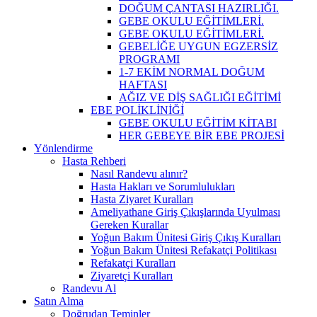
DOĞUM ÇANTASI HAZIRLIĞI.
GEBE OKULU EĞİTİMLERİ.
GEBE OKULU EĞİTİMLERİ.
GEBELİĞE UYGUN EGZERSİZ
PROGRAMI
1-7 EKİM NORMAL DOĞUM
HAFTASI
AĞIZ VE DİŞ SAĞLIĞI EĞİTİMİ
EBE POLİKLİNİĞİ
GEBE OKULU EĞİTİM KİTABI
HER GEBEYE BİR EBE PROJESİ
Yönlendirme
Hasta Rehberi
Nasıl Randevu alınır?
Hasta Hakları ve Sorumlulukları
Hasta Ziyaret Kuralları
Ameliyathane Giriş Çıkışlarında Uyulması
Gereken Kurallar
Yoğun Bakım Ünitesi Giriş Çıkış Kuralları
Yoğun Bakım Ünitesi Refakatçi Politikası
Refakatçi Kuralları
Ziyaretçi Kuralları
Randevu Al
Satın Alma
Doğrudan Teminler