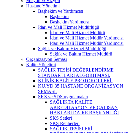
Misyon & Vizyon
Hastane Yönetimi
Başhekim ve Yardımcısı
Başhekim
Başhekim Yardımcısı
İdari ve Mali Hizmet Müdürlüğü
İdari ve Mali Hizmet Müdürü
İdari ve Mali Hizmet Müdür Yardımcısı
İdari ve Mali Hizmet Müdür Yardımcısı
Sağlık ve Bakım Hizmet Müdürlüğü
Sağlık ve Bakım Hizmet Müdürü
Organizasyon Şeması
Kalite Yönetimi
SAĞLIK TESİSİ DEĞERLENDİRME
STANDARTLARI ALGORİTMASI.
KLİNİK KALİTE PROTOKOLLERİ.
KU.YD.35 HASTANE ORGANİZASYON
ŞEMASI.
SKS ve SDS uygulamaları
SAĞLIKTA KALİTE,
AKREDİTASYON VE ÇALIŞAN
HAKLARI DAİRE BAŞKANLIĞI
SKS Setleri
SKS Rehberleri
SAĞLIK TESİSLERİ