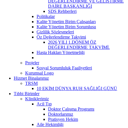
DEĞERLENDİRME VE GELİŞTİRME
DAİRE BAŞKANLIĞI
SDS Rehberleri
Politikalar
Kalite Yönetim Birim Çalışanları
Kalite Yönetim Birim Sorumlusu
Gizlilik Sözleşmeleri
Öz Değerlendirme Takvimi
2026 YILI 1.DÖNEM ÖZ
DEĞERLENDİRME TAKVİMİ.
Hasta Hakları Yönetmeliği
Projeler
Sosyal Sorumluluk Faaliyetleri
Kurumsal Logo
Hizmet Binalarımız
TRSM
10 EKİM DÜNYA RUH SAĞLIĞI GÜNÜ
Tıbbi Birimler
Kliniklerimiz
Acil Tıp
Doktor Çalışma Programı
Doktorlarımız
Pratisyen Hekim
Aile Hekimliği