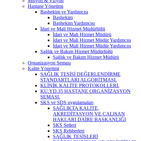
Misyon & Vizyon
Hastane Yönetimi
Başhekim ve Yardımcısı
Başhekim
Başhekim Yardımcısı
İdari ve Mali Hizmet Müdürlüğü
İdari ve Mali Hizmet Müdürü
İdari ve Mali Hizmet Müdür Yardımcısı
İdari ve Mali Hizmet Müdür Yardımcısı
Sağlık ve Bakım Hizmet Müdürlüğü
Sağlık ve Bakım Hizmet Müdürü
Organizasyon Şeması
Kalite Yönetimi
SAĞLIK TESİSİ DEĞERLENDİRME
STANDARTLARI ALGORİTMASI.
KLİNİK KALİTE PROTOKOLLERİ.
KU.YD.35 HASTANE ORGANİZASYON
ŞEMASI.
SKS ve SDS uygulamaları
SAĞLIKTA KALİTE,
AKREDİTASYON VE ÇALIŞAN
HAKLARI DAİRE BAŞKANLIĞI
SKS Setleri
SKS Rehberleri
SAĞLIK TESİSLERİ