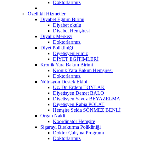
Doktorlarımız
Özellikli Hizmetler
Diyabet Eğitim Birimi
Diyabet okulu
Diyabet Hemşiresi
Diyaliz Merkezi
Doktorlarımız
Diyet Polikliniği
Diyetisyenlerimiz
DİYET EĞİTİMLERİ
Kronik Yara Bakım Birimi
Kronik Yara Bakım Hemşiresi
Doktorlarımız
Nütrisyon Destek Ekibi
Uz. Dr. Erdem TOYLAK
Diyetisyen Demet BALO
Diyetisyen Yavuz BEYAZELMA
Diyetisyen Rabia POLAT
Hemşire Selda SÖNMEZ BENLİ
Organ Nakli
Koordinatör Hemşire
Sigarayı Bıraktırma Polikliniği
Doktor Çalışma Programı
Doktorlarımız