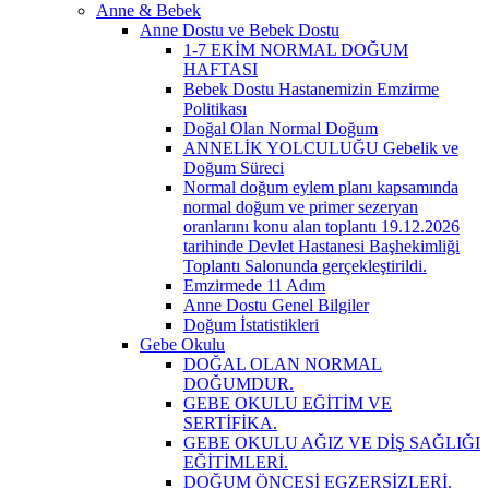
Anne & Bebek
Anne Dostu ve Bebek Dostu
1-7 EKİM NORMAL DOĞUM
HAFTASI
Bebek Dostu Hastanemizin Emzirme
Politikası
Doğal Olan Normal Doğum
ANNELİK YOLCULUĞU Gebelik ve
Doğum Süreci
Normal doğum eylem planı kapsamında
normal doğum ve primer sezeryan
oranlarını konu alan toplantı 19.12.2026
tarihinde Devlet Hastanesi Başhekimliği
Toplantı Salonunda gerçekleştirildi.
Emzirmede 11 Adım
Anne Dostu Genel Bilgiler
Doğum İstatistikleri
Gebe Okulu
DOĞAL OLAN NORMAL
DOĞUMDUR.
GEBE OKULU EĞİTİM VE
SERTİFİKA.
GEBE OKULU AĞIZ VE DİŞ SAĞLIĞI
EĞİTİMLERİ.
DOĞUM ÖNCESİ EGZERSİZLERİ.