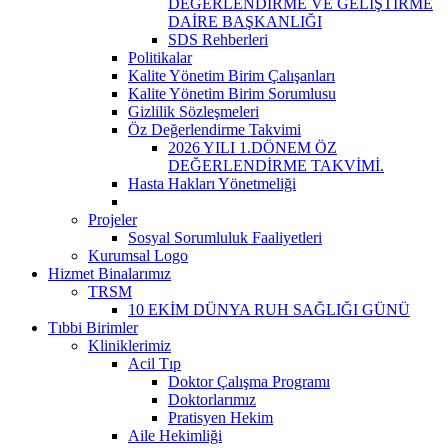
DEĞERLENDİRME VE GELİŞTİRME
DAİRE BAŞKANLIĞI
SDS Rehberleri
Politikalar
Kalite Yönetim Birim Çalışanları
Kalite Yönetim Birim Sorumlusu
Gizlilik Sözleşmeleri
Öz Değerlendirme Takvimi
2026 YILI 1.DÖNEM ÖZ
DEĞERLENDİRME TAKVİMİ.
Hasta Hakları Yönetmeliği
Projeler
Sosyal Sorumluluk Faaliyetleri
Kurumsal Logo
Hizmet Binalarımız
TRSM
10 EKİM DÜNYA RUH SAĞLIĞI GÜNÜ
Tıbbi Birimler
Kliniklerimiz
Acil Tıp
Doktor Çalışma Programı
Doktorlarımız
Pratisyen Hekim
Aile Hekimliği