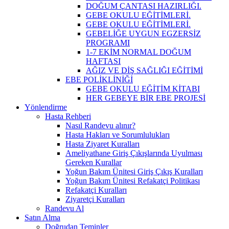
DOĞUM ÇANTASI HAZIRLIĞI.
GEBE OKULU EĞİTİMLERİ.
GEBE OKULU EĞİTİMLERİ.
GEBELİĞE UYGUN EGZERSİZ
PROGRAMI
1-7 EKİM NORMAL DOĞUM
HAFTASI
AĞIZ VE DİŞ SAĞLIĞI EĞİTİMİ
EBE POLİKLİNİĞİ
GEBE OKULU EĞİTİM KİTABI
HER GEBEYE BİR EBE PROJESİ
Yönlendirme
Hasta Rehberi
Nasıl Randevu alınır?
Hasta Hakları ve Sorumlulukları
Hasta Ziyaret Kuralları
Ameliyathane Giriş Çıkışlarında Uyulması
Gereken Kurallar
Yoğun Bakım Ünitesi Giriş Çıkış Kuralları
Yoğun Bakım Ünitesi Refakatçi Politikası
Refakatçi Kuralları
Ziyaretçi Kuralları
Randevu Al
Satın Alma
Doğrudan Teminler