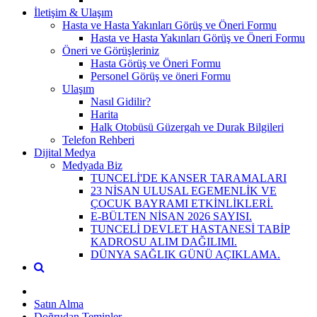
İletişim & Ulaşım
Hasta ve Hasta Yakınları Görüş ve Öneri Formu
Hasta ve Hasta Yakınları Görüş ve Öneri Formu
Öneri ve Görüşleriniz
Hasta Görüş ve Öneri Formu
Personel Görüş ve öneri Formu
Ulaşım
Nasıl Gidilir?
Harita
Halk Otobüsü Güzergah ve Durak Bilgileri
Telefon Rehberi
Dijital Medya
Medyada Biz
TUNCELİ'DE KANSER TARAMALARI
23 NİSAN ULUSAL EGEMENLİK VE
ÇOCUK BAYRAMI ETKİNLİKLERİ.
E-BÜLTEN NİSAN 2026 SAYISI.
TUNCELİ DEVLET HASTANESİ TABİP
KADROSU ALIM DAĞILIMI.
DÜNYA SAĞLIK GÜNÜ AÇIKLAMA.
Satın Alma
Doğrudan Teminler